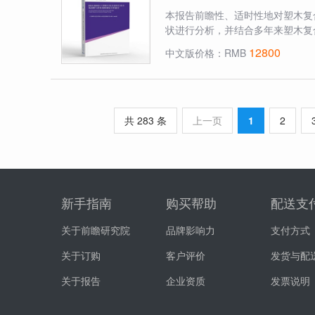
本报告前瞻性、适时性地对塑木复
状进行分析，并结合多年来塑木复
12800
中文版价格：RMB
共 283 条
上一页
1
2
新手指南
购买帮助
配送支
关于前瞻研究院
品牌影响力
支付方式
关于订购
客户评价
发货与配
关于报告
企业资质
发票说明