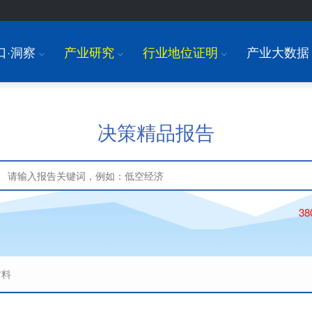
口·洞察
产业研究
行业地位证明
产业大数据
I
I
I
决策精品报告
3
材料