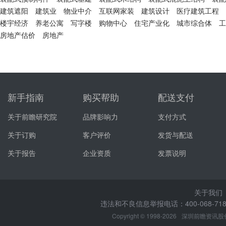
建筑遮阳
建筑业
物业中介
互联网家装
建筑设计
医疗建筑工程
楼宇经济
养老公寓
写字楼
购物中心
住宅产业化
城市综合体
工
房地产估价
房地产
新手指南
购买帮助
配送支付
关于前瞻研究院
品牌影响力
支付方式
关于订购
客户评价
发货与配送
关于报告
企业资质
发票说明
关于我们
违法和不良信息举报电话：400-068-7188
Copyright © 1998-2026
深圳前瞻资讯股