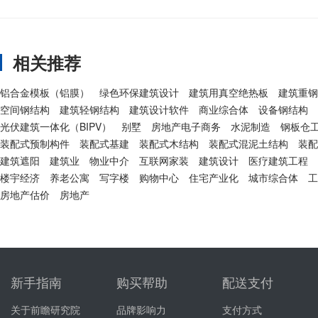
相关推荐
铝合金模板（铝膜）
绿色环保建筑设计
建筑用真空绝热板
建筑重钢
空间钢结构
建筑轻钢结构
建筑设计软件
商业综合体
设备钢结构
光伏建筑一体化（BIPV）
别墅
房地产电子商务
水泥制造
钢板仓
装配式预制构件
装配式基建
装配式木结构
装配式混泥土结构
装配
建筑遮阳
建筑业
物业中介
互联网家装
建筑设计
医疗建筑工程
楼宇经济
养老公寓
写字楼
购物中心
住宅产业化
城市综合体
工
房地产估价
房地产
新手指南
购买帮助
配送支付
关于前瞻研究院
品牌影响力
支付方式