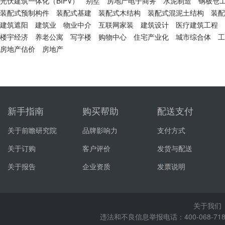
光伏建筑一体化（BIPV）
别墅
房地产电子商务
水泥制造
钢板仓
装配式预制构件
装配式基建
装配式木结构
装配式混泥土结构
装配
建筑遮阳
建筑业
物业中介
互联网家装
建筑设计
医疗建筑工程
楼宇经济
养老公寓
写字楼
购物中心
住宅产业化
城市综合体
工
房地产估价
房地产
新手指南
购买帮助
配送支付
关于前瞻研究院
品牌影响力
支付方式
关于订购
客户评价
发货与配送
关于报告
企业资质
发票说明
关于我们
违法和不良信息举报电话：400-068-7188