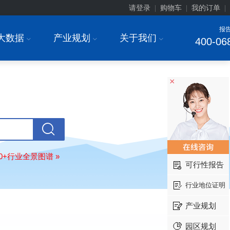
请登录
购物车
我的订单
|
|
|
报
大数据
产业规划
关于我们
I
I
I
400-06
安徽******大学
08-
订购
"2026-2031年中国
生物育种
行
前瞻与投资战略规划分析报告"
×
中国******公司研究院
08-
订购
"2026-2031年中国
超高频RFID
场前瞻与投资战略规划分析报告"
北京市******集团有限公司
08-
订购
"2026-2031年中国
应急通信
行
前景预测与投资战略规划分析报告"
80+行业全景图谱 »
武汉市******中心
08-
可行性报告
订购
"2026-2031年中国
固态电池
行
前瞻与投资战略规划分析报告"
行业地位证明
****（北京）有限公司
08-
产业规划
订购
"2026-2031年中国
广告
行业市
与投资战略规划分析报告"
园区规划
北京****科技有限公司
08-