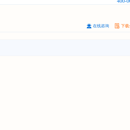
400-0
广州****代理有限公司
08-
订购
"2026-2031年中国
危险化学品
品）物流
行业市场前瞻与投资战略规
析报告"
在线咨询
下载
****个人购买
08-
订购
"2026-2031年中国
机场建设
行
前瞻与投资可行性分析报告"
苏州****（集团）有限公司
08-
订购
"2026-2031年中国
环保
行业发
与投资预测分析报告"
深圳****技术有限公司
08-
订购
"2026-2031年中国
合同物流
行
前瞻与投资战略规划分析报告"
深圳****科技有限公司
08-
订购
"2026-2031年全球及中国
数字
行业发展前景与投资战略规划分析报
****个人购买
08-
订购
"2026-2031年中国
洗发护发
行
前瞻与投资战略规划分析报告"