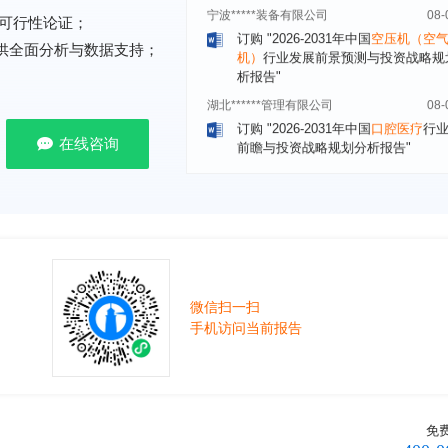
订购
"2026-2031年中国
空压机（空
机）
行业发展前景预测与投资战略规
可行性论证；
析报告"
提供全面分析与数据支持；
湖北******管理有限公司
08-
订购
"2026-2031年中国
口腔医疗
行
前瞻与投资战略规划分析报告"
宁波******股份有限公司
08-
在线咨询
订购
"2026-2031年中国
新能源汽车
控制器
行业市场前瞻与投资战略规划
报告"
广州******集团有限公司
08-
订购
"2026-2031年
广告
行业市场前
资战略规划分析报告"
贵州******化工有限公司
08-
微信扫一扫
订购
"2026-2031年全球及中国
磷酸三
手机访问当前报告
氯丙基）酯（TCPP）
行业发展前景
战略规划分析报告"
上海******能源有限公司
08-
订购
"2026-2031年中国
钠离子电池
免
场前瞻与投资战略规划分析报告"