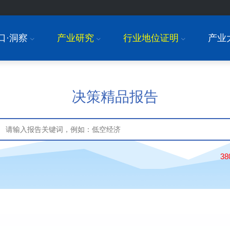
口·洞察
产业研究
行业地位证明
产业
I
I
I
决策精品报告
3