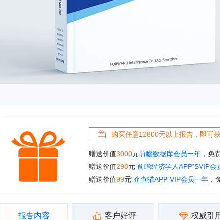
购买任意12800元以上报告，即可
赠送价值
3000
元
前瞻数据库会员一年
，免
赠送价值
298
元
“前瞻经济学人APP”SVIP
赠送价值
99
元
“企查猫APP”VIP会员一年
，
报告内容
客户好评
权威引