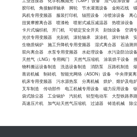
工业连接器
化学机械抛光（CMP）设备
混气喷涂设备
胶印机
角接触球轴承
脚轮
节水灌溉设备
金刚石线
风机专用变频器
服装打印机
辐照设备
冷喷涂设备
离
扭簧摩擦离合器
喷漆枪
喷射式减压减温器
热喷涂设备
卡片式编织机
开门机
可锁定安全开关
刻蚀设备
空调
光伏专用变频器
光刻机
滚轮轴承
滚涂机
滚针轴承
生物质锅炉
施工升降机专用变频器
湿式离合器
石油测
双向离合器
水泵专用变频器
水处理设备
水污染防治设
天然气（LNG）专用阀门
天然气压缩机
涂装烘干设备
物料搬运设备制造
洗选设备制造
消防泵
压路机制造
凿岩机械
制砖机
智能光网络（ASON）设备
中央弹簧离
机床专用变频器
污水源热泵
分离机械
烘炉、熔炉及电
叉车制造
传动部件
电工机械专用设备
磁力应用设备
袋式除尘器
工业锅炉
汽轮机
轻型电动车
大型铁路养
高速压片机
加气站天然气压缩机
过滤器
铸造机械
除