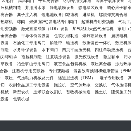
工装配件
高温阀门
干式离合器
纺织专用变频器
等离子喷涂设备
锻压机械制造
井用潜水泵
静电喷粉设备
静电涂装设备
调心滚子轴
心离合器
离子注入机
锂电池设备用减速机
淋涂机
螺旋弹簧离合器
热熔机
球阀
燃煤(燃气)发电站专用阀门
起重机专用变频器
气动工
专用变频器
激光直接成像（LDI）设备
加气站用天然气压缩机
家用（
安全离合器
半导体倒装设备
包装机械制造
爆炸喷涂设备
扁线电机
井设备
石油化工专用阀门
输送带
输送机
数据备份一体机
数控机
备制造
水务环保设备
水下阀门
四页平面压光机
四柱单动液压机
推力球轴承
拖拉机制造
往复喷涂设备
微光夜视设备
微型轴承
污
烟草设备
冶金矿山专用阀门
液态食品包装机械
液压离合器
泳池热
合器
注塑机专用变频器
专用变频器
装备故障预测和健康管理（PH
炉
液压、气压动力机械及元件
隧道掘进机（TBM）
电子专用设备
锯切
农副食品加工专用设备
拖拉机
空气源热泵
交换机
气体压缩
路机械
新型农机
玉米联合收割机
畜牧机械制造
推土机
建筑施工
尘设备
包装机械