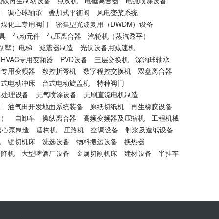
地铁再生制动设备
点胶机
电磁离合器
电弧喷涂设备
承
调心球轴承
叠加式平衡阀
风电变桨系统
煤化工专用阀门
密集型光波复用（DWDM）设备
具
气动元件
气压离合器
汽轮机（蒸汽透平）
别墅）电梯
减震器制造
光伏设备用减速机
HVAC专用变频器
PVD设备
三层交换机
深沟球轴承
床专用变频器
数控折弯机
数字程控交换机
双盘离合器
台式电动冲床
台式电动旋盖机
特种阀门
水处理设备
无气喷涂设备
无刷直流电机制造
泵
油气田开发地面系统装备
原纸切纸机
再生橡胶设备
M）
自卸车
操纵离合器
高频变频器及压缩机
工程机械
离心泵制造
盾构机
压路机
空调设备
制浆及造纸设备
机
锯切机床
洗选设备
物料搬运设备
换热器
升降机
大型啤酒厂设备
金属切削机床
建材设备
半挂车