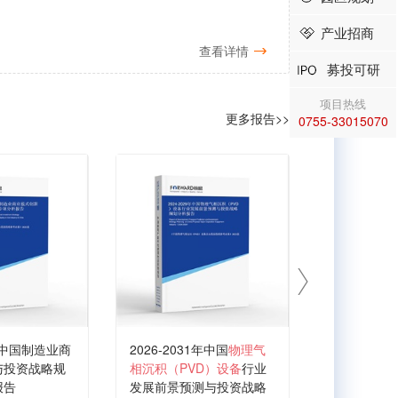
产业招商
查看详情
募投可研
项目热线
更多报告>>
0755-33015070
代中国制造业商
2026-2031年中国
物理气
2026-203
与投资战略规
相沉积（PVD）设备
行业
积设备
行业
报告
发展前景预测与投资战略
与投资战略