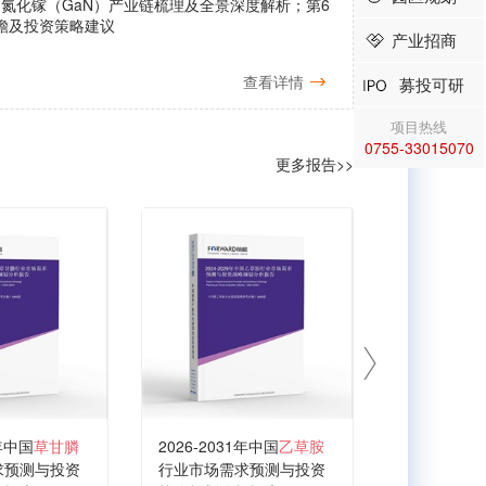
氮化镓（GaN）产业链梳理及全景深度解析；第6
瞻及投资策略建议
产业招商
查看详情
募投可研
项目热线
0755-33015070
更多报告>>
1年中国
草甘膦
2026-2031年中国
乙草胺
2026-203
求预测与投资
行业市场需求预测与投资
行业市场需