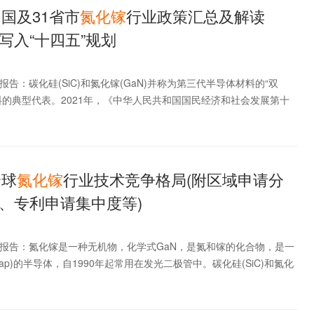
中国及31省市
氮化
镓
行业政策汇总及解读
写入“十四五”规划
报告：碳化硅(SiC)和氮化镓(GaN)并称为第三代半导体材料的“双
料的典型代表。2021年，《中华人民共和国国民经济和社会发展第十
全球
氮化
镓
行业技术竞争格局(附区域申请分
、专利申请集中度等)
析报告：氮化镓是一种无机物，化学式GaN，是氮和镓的化合物，是一
andgap)的半导体，自1990年起常用在发光二极管中。碳化硅(SiC)和氮化