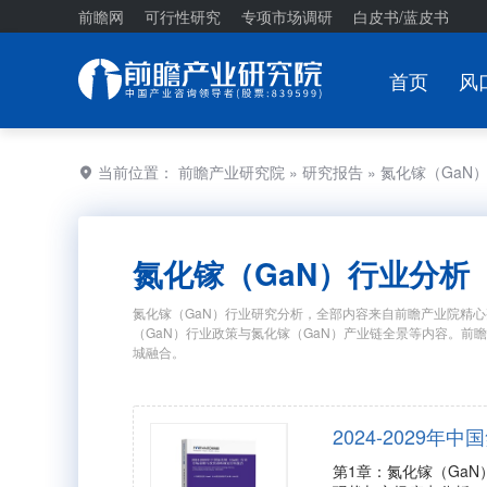
前瞻网
可行性研究
专项市场调研
白皮书/蓝皮书
首页
风
当前位置：
前瞻产业研究院
»
研究报告
» 氮化镓（Ga
氮化镓（GaN）行业分析
氮化镓（GaN）行业研究分析，全部内容来自前瞻产业院精心
（GaN）行业政策与氮化镓（GaN）产业链全景等内容。
城融合。
2024-2029
第1章：氮化镓（Ga