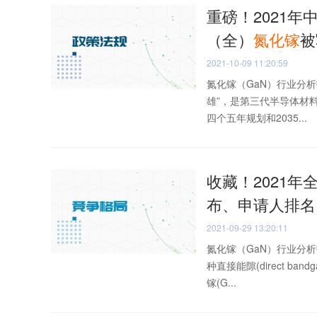
重磅！2021年
（全）
氮化
镓
被
2021-10-09 11:20:59
氮化镓（GaN）行业分析
雄”，是第三代半导体材
四个五年规划和2035...
收藏！2021年
布、申请人排名
2021-09-29 13:20:11
氮化镓（GaN）行业分
种直接能隙(direct b
镓(G...