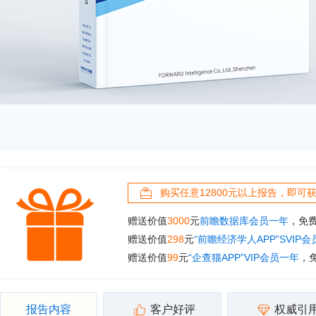
购买任意12800元以上报告，即可
赠送价值
3000
元
前瞻数据库会员一年
，免
赠送价值
298
元
“前瞻经济学人APP”SVIP
赠送价值
99
元
“企查猫APP”VIP会员一年
，
报告内容
客户好评
权威引