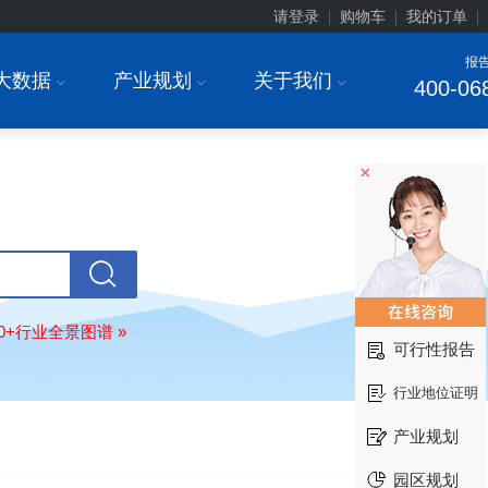
调研与投资战略规划分析报告"
请登录
购物车
我的订单
|
|
|
东莞市******研究院
08-
报
订购
"2026-2031年中国
干细胞医疗
大数据
产业规划
关于我们
I
I
I
400-06
展前景预测与投资战略规划分析报告
绍兴****科技有限公司
08-
订购
"2026-2031年中国
锂电池正极
业深度调研与投资战略规划分析报告
×
北京****科技有限公司
08-
订购
"2026-2031年中国
餐饮连锁
行
模式与发展趋势分析报告"
内蒙古****股份有限公司
08-
订购
"2026-2031年中国
蒸发器
行业
瞻与投资战略规划分析报告"
80+行业全景图谱 »
可行性报告
四川省****有限公司
08-
订购
"2026-2031年中国
LCD显示屏
行业地位证明
显示器）
行业市场前瞻与投资战略规
析报告"
产业规划
****有限公司深圳分公司
08-
订购
"2026-2031年
智能制造
行业市
园区规划