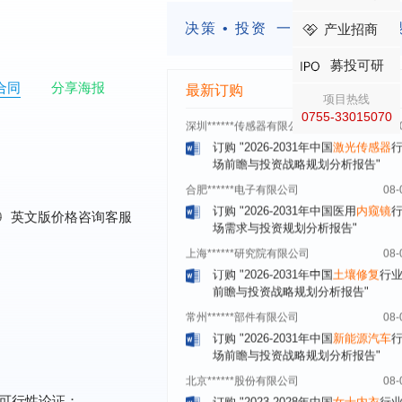
与投资战略规划分析报告"
决策 • 投资
一定要有前瞻的
产业招商
深圳******集团有限公司
08-
订购
"2026-2031年中国
建筑装饰
行
募投可研
前景与投资战略规划分析报告"
合同
分享海报
最新订购
深圳******传感器有限公司
08-
项目热线
0755-33015070
订购
"2026-2031年中国
激光传感器
场前瞻与投资战略规划分析报告"
合肥******电子有限公司
08-
订购
"2026-2031年中国医用
内窥镜
场需求与投资规划分析报告"
0
英文版价格咨询客服
上海******研究院有限公司
08-
订购
"2026-2031年中国
土壤修复
行
前瞻与投资战略规划分析报告"
常州******部件有限公司
08-
订购
"2026-2031年中国
新能源汽车
场前瞻与投资战略规划分析报告"
北京******股份有限公司
08-
订购
"2023-2028年中国
女士内衣
行
前瞻与投资战略规划分析报告"
可行性论证；