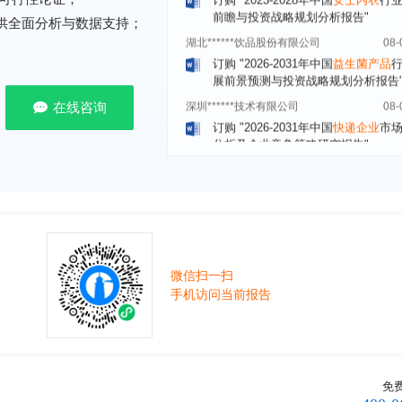
湖北******饮品股份有限公司
08-
提供全面分析与数据支持；
订购
"2026-2031年中国
益生菌产品
展前景预测与投资战略规划分析报告
深圳******技术有限公司
08-
订购
"2026-2031年中国
快递企业
市
在线咨询
分析及企业竞争策略研究报告"
浙江****有限公司
08-
订购
"2026-2031年全球及中国
隐形
业发展前景与投资战略规划分析报告
厦门****股份有限公司
08-
订购
"2026-2031年中国
小家电
行业
瞻与投资战略规划分析报告"
****大学
08-
微信扫一扫
订购
"2026-2031年中国
激光加工设
手机访问当前报告
市场前瞻与投资战略规划分析报告"
****（深圳）有限公司
08-
订购
"2026-2031年中国
制浆造纸机
行业发展前景与投资战略规划分析报
免
****有限公司深圳分公司
08-