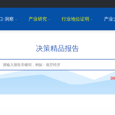
口·洞察
产业研究
行业地位证明
产业
I
I
I
决策精品报告
3