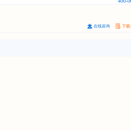
400-0
订购
"2026-2031年中国
虚拟电厂（V
行业发展前景预测与投资战略规划分
告"
杭州****科技有限公司
08-
在线咨询
下载
订购
"2026-2031年中国
光伏运维
行
前瞻与投资战略规划分析报告"
克拉玛依******有限公司
08-
订购
"2026-2031年中国
钠离子电池
场前瞻与投资战略规划分析报告"
安徽******大学
08-
订购
"2026-2031年中国
生物育种
行
前瞻与投资战略规划分析报告"
中国******公司研究院
08-
订购
"2026-2031年中国
超高频RFID
场前瞻与投资战略规划分析报告"
北京市******集团有限公司
08-
订购
"2026-2031年中国
应急通信
行
前景预测与投资战略规划分析报告"