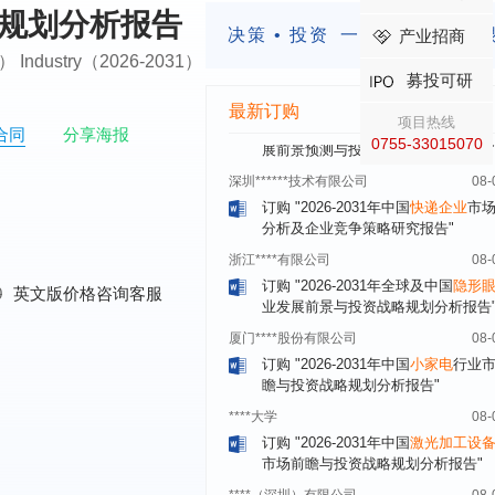
订购
"2023-2028年中国
女士内衣
行
略规划分析报告
前瞻与投资战略规划分析报告"
决策 • 投资
一定要有前瞻的
产业招商
ail） Industry（2026-2031）
湖北******饮品股份有限公司
08-
募投可研
订购
"2026-2031年中国
益生菌产品
展前景预测与投资战略规划分析报告
最新订购
项目热线
合同
分享海报
深圳******技术有限公司
08-
0755-33015070
订购
"2026-2031年中国
快递企业
市
分析及企业竞争策略研究报告"
浙江****有限公司
08-
订购
"2026-2031年全球及中国
隐形
业发展前景与投资战略规划分析报告
0
英文版价格咨询客服
厦门****股份有限公司
08-
订购
"2026-2031年中国
小家电
行业
瞻与投资战略规划分析报告"
****大学
08-
订购
"2026-2031年中国
激光加工设
市场前瞻与投资战略规划分析报告"
****（深圳）有限公司
08-
订购
"2026-2031年中国
制浆造纸机