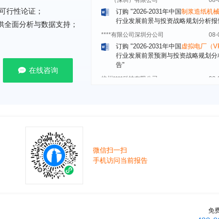
行业发展前景与投资战略规划分析报
可行性论证；
****有限公司深圳分公司
08-
提供全面分析与数据支持；
订购
"2026-2031年中国
虚拟电厂（V
行业发展前景预测与投资战略规划分
告"
杭州****科技有限公司
08-
在线咨询
订购
"2026-2031年中国
光伏运维
行
前瞻与投资战略规划分析报告"
克拉玛依******有限公司
08-
订购
"2026-2031年中国
钠离子电池
场前瞻与投资战略规划分析报告"
安徽******大学
08-
订购
"2026-2031年中国
生物育种
行
微信扫一扫
前瞻与投资战略规划分析报告"
手机访问当前报告
中国******公司研究院
08-
订购
"2026-2031年中国
超高频RFID
场前瞻与投资战略规划分析报告"
北京市******集团有限公司
08-
订购
"2026-2031年中国
应急通信
行
免