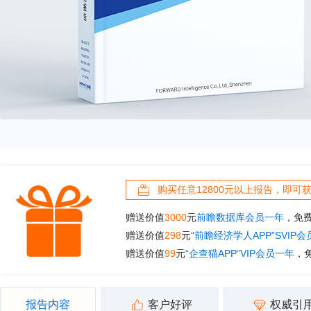
购买任意12800元以上报告，即可
赠送价值
3000
元
前瞻数据库会员一年
，免
赠送价值
298
元
“前瞻经济学人APP”SVIP
赠送价值
99
元
“企查猫APP”VIP会员一年
，
报告内容
客户好评
权威引