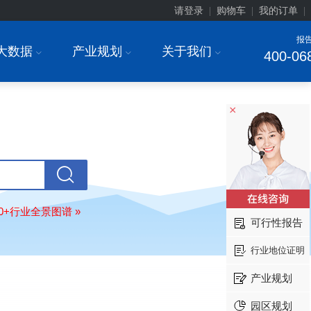
请登录
购物车
我的订单
|
|
|
报
大数据
产业规划
关于我们
I
I
I
400-06
×
上海******研究院有限公司
08-
80+行业全景图谱 »
订购
"2026-2031年中国
土壤修复
行
可行性报告
前瞻与投资战略规划分析报告"
行业地位证明
常州******部件有限公司
08-
订购
"2026-2031年中国
新能源汽车
产业规划
场前瞻与投资战略规划分析报告"
北京******股份有限公司
08-
园区规划