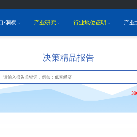
口·洞察
产业研究
行业地位证明
产业
I
I
I
决策精品报告
3