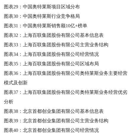
图表29：
中国奥特莱斯项目区域分布
图表30：
中国奥特莱斯行业竞争格局
图表31：
中国奥特莱斯销售额10亿+榜单
图表32：
上海百联集团股份有限公司基本信息表
图表33：
上海百联集团股份有限公司主营业务结构
图表34：
上海百联集团股份有限公司经营情况
图表35：
上海百联集团股份有限公司区域布局
图表36：
上海百联集团股份有限公司奥特莱斯业务主要经营
模式及创新
图表37：
上海百联集团股份有限公司奥特莱斯业务经营优劣
分析
图表38：
北京首都创业集团有限公司基本信息表
图表39：
北京首都创业集团有限公司主营业务结构
图表40：
北京首都创业集团有限公司经营情况