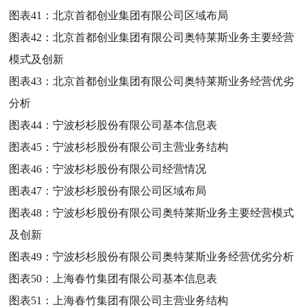
图表41：
北京首都创业集团有限公司区域布局
图表42：
北京首都创业集团有限公司奥特莱斯业务主要经营
模式及创新
图表43：
北京首都创业集团有限公司奥特莱斯业务经营优劣
分析
图表44：
宁波杉杉股份有限公司基本信息表
图表45：
宁波杉杉股份有限公司主营业务结构
图表46：
宁波杉杉股份有限公司经营情况
图表47：
宁波杉杉股份有限公司区域布局
图表48：
宁波杉杉股份有限公司奥特莱斯业务主要经营模式
及创新
图表49：
宁波杉杉股份有限公司奥特莱斯业务经营优劣分析
图表50：
上海春竹集团有限公司基本信息表
图表51：
上海春竹集团有限公司主营业务结构