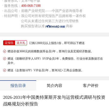
· 服务形式：文本+电子版
· 服务热线：
400-068-7188
· 出品公司：前瞻产业研究院——中国产业咨询领导者
· 特别声明：我公司对所有研究报告产品拥有唯一著作权
公司从未通过任何第三方进行代理销售
购买报告请认准
商标
定报告
送大礼
订购12800元以上报告1份，即可得以下赠送
赠送价值3000元的前瞻数据库会员1年，查询行业及宏观经济数据。
赠送《前瞻经济学人APP》SVIP会员1年，免费报告、行业分析及数据尽在
其中。
赠送《企查猫APP》VIP会员1年，查询3亿+工商企业数据。
报告目录
简介内容
客户评价
2026-2031年中国奥特莱斯开发与运营模式调研与投资
战略规划分析报告