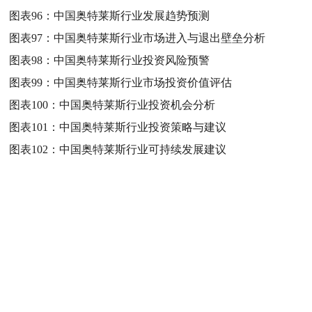
图表96：
中国奥特莱斯行业发展趋势预测
图表97：
中国奥特莱斯行业市场进入与退出壁垒分析
图表98：
中国奥特莱斯行业投资风险预警
图表99：
中国奥特莱斯行业市场投资价值评估
图表100：
中国奥特莱斯行业投资机会分析
图表101：
中国奥特莱斯行业投资策略与建议
图表102：
中国奥特莱斯行业可持续发展建议