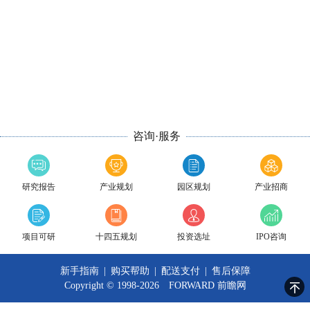
咨询·服务
研究报告
产业规划
园区规划
产业招商
项目可研
十四五规划
投资选址
IPO咨询
新手指南
|
购买帮助
|
配送支付
|
售后保障
Copyright © 1998-2026 FORWARD
前瞻网