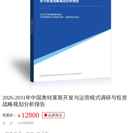
研与投资战略规划分析报告
Report of Indepth Research and Investment Strategy Planning on China Outlets Exploration and Operation
Pattern(2026-2031)
企业中长期战略规划必备
不深度调研行业形势就决策，回报将无从谈起
2026-2031年中国奥特莱斯开发与运营模式调研与投资
战略规划分析报告
12800
优惠价：
品质保证
￥
16800
原 价：
￥