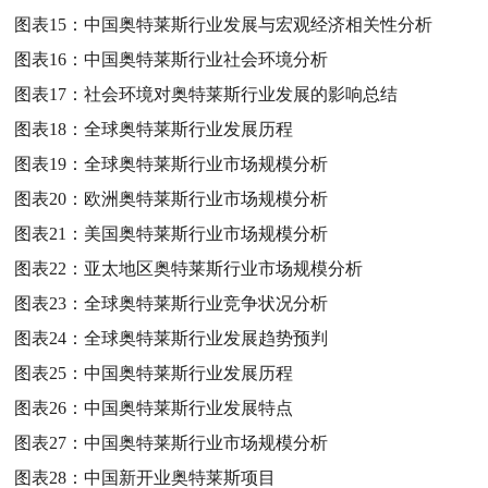
图表15：
中国奥特莱斯行业发展与宏观经济相关性分析
图表16：
中国奥特莱斯行业社会环境分析
图表17：
社会环境对奥特莱斯行业发展的影响总结
图表18：
全球奥特莱斯行业发展历程
图表19：
全球奥特莱斯行业市场规模分析
图表20：
欧洲奥特莱斯行业市场规模分析
图表21：
美国奥特莱斯行业市场规模分析
图表22：
亚太地区奥特莱斯行业市场规模分析
图表23：
全球奥特莱斯行业竞争状况分析
图表24：
全球奥特莱斯行业发展趋势预判
图表25：
中国奥特莱斯行业发展历程
图表26：
中国奥特莱斯行业发展特点
图表27：
中国奥特莱斯行业市场规模分析
图表28：
中国新开业奥特莱斯项目