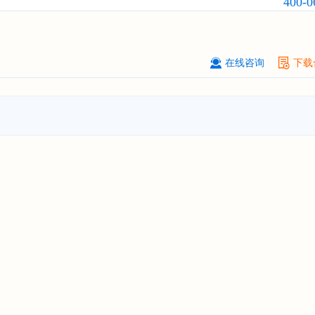
400-0
浙江****有限公司
08-
订购
"2026-2031年全球及中国
隐形
业发展前景与投资战略规划分析报告
在线咨询
下载
厦门****股份有限公司
08-
订购
"2026-2031年中国
小家电
行业
瞻与投资战略规划分析报告"
****大学
08-
订购
"2026-2031年中国
激光加工设
市场前瞻与投资战略规划分析报告"
****（深圳）有限公司
08-
订购
"2026-2031年中国
制浆造纸机
行业发展前景与投资战略规划分析报
****有限公司深圳分公司
08-
订购
"2026-2031年中国
虚拟电厂（V
行业发展前景预测与投资战略规划分
告"
杭州****科技有限公司
08-
订购
"2026-2031年中国
光伏运维
行
前瞻与投资战略规划分析报告"