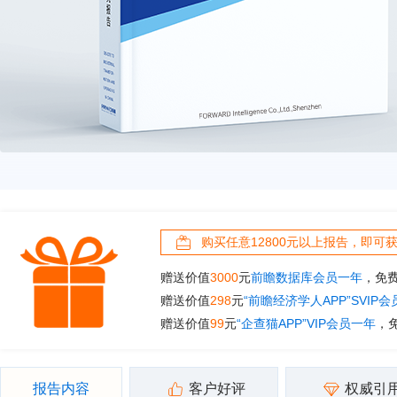
购买任意12800元以上报告，即可
赠送价值
3000
元
前瞻数据库会员一年
，免
赠送价值
298
元
“前瞻经济学人APP”SVIP
赠送价值
99
元
“企查猫APP”VIP会员一年
，
报告内容
客户好评
权威引