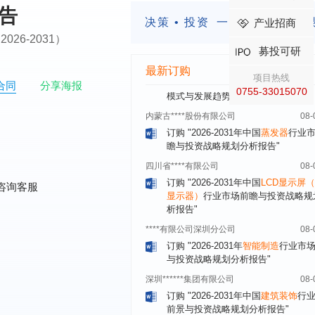
订购
"2026-2031年中国
锂电池正极
报告
业深度调研与投资战略规划分析报告
决策 • 投资
一定要有前瞻的
产业招商
北京****科技有限公司
08-
ry（2026-2031）
募投可研
订购
"2026-2031年中国
餐饮连锁
行
模式与发展趋势分析报告"
最新订购
项目热线
合同
分享海报
内蒙古****股份有限公司
08-
0755-33015070
订购
"2026-2031年中国
蒸发器
行业
瞻与投资战略规划分析报告"
四川省****有限公司
08-
订购
"2026-2031年中国
LCD显示屏
显示器）
行业市场前瞻与投资战略规
析报告"
咨询客服
****有限公司深圳分公司
08-
订购
"2026-2031年
智能制造
行业市
与投资战略规划分析报告"
深圳******集团有限公司
08-
订购
"2026-2031年中国
建筑装饰
行
前景与投资战略规划分析报告"
深圳******传感器有限公司
08-