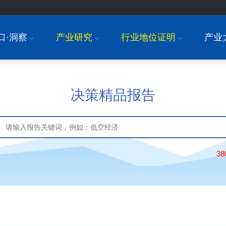
口·洞察
产业研究
行业地位证明
产业
I
I
I
决策精品报告
3