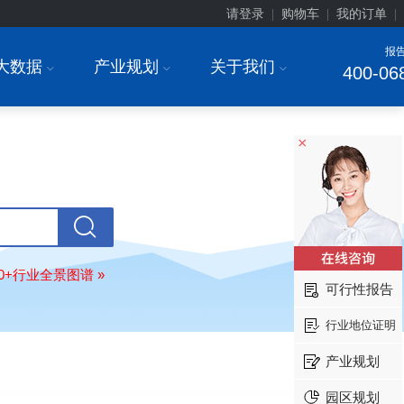
请登录
购物车
我的订单
|
|
|
报
大数据
产业规划
关于我们
I
I
I
400-06
×
北京******家具股份有限公司
08-
80+行业全景图谱 »
订购
"2026-2031年中国
教育家具
行
可行性报告
调研与投资战略规划分析报告"
东莞市******研究院
08-
行业地位证明
订购
"2026-2031年中国
干细胞医疗
产业规划
展前景预测与投资战略规划分析报告
绍兴****科技有限公司
08-
园区规划