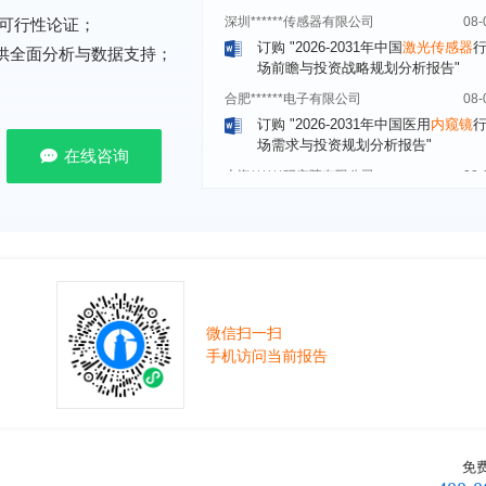
订购
"2026-2031年中国
激光传感器
场前瞻与投资战略规划分析报告"
可行性论证；
提供全面分析与数据支持；
合肥******电子有限公司
08-
订购
"2026-2031年中国医用
内窥镜
场需求与投资规划分析报告"
上海******研究院有限公司
08-
在线咨询
订购
"2026-2031年中国
土壤修复
行
前瞻与投资战略规划分析报告"
常州******部件有限公司
08-
订购
"2026-2031年中国
新能源汽车
场前瞻与投资战略规划分析报告"
北京******股份有限公司
08-
订购
"2023-2028年中国
女士内衣
行
前瞻与投资战略规划分析报告"
微信扫一扫
手机访问当前报告
湖北******饮品股份有限公司
08-
订购
"2026-2031年中国
益生菌产品
展前景预测与投资战略规划分析报告
深圳******技术有限公司
08-
订购
"2026-2031年中国
快递企业
市
免
分析及企业竞争策略研究报告"