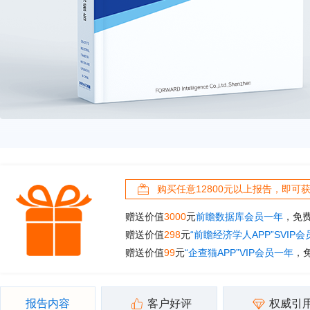
购买任意12800元以上报告，即可
赠送价值
3000
元
前瞻数据库会员一年
，免
赠送价值
298
元
“前瞻经济学人APP”SVIP
赠送价值
99
元
“企查猫APP”VIP会员一年
，
报告内容
客户好评
权威引