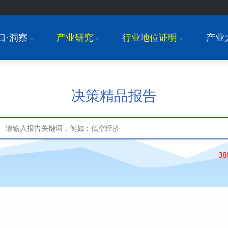
口·洞察
产业研究
行业地位证明
产业
I
I
I
决策精品报告
3