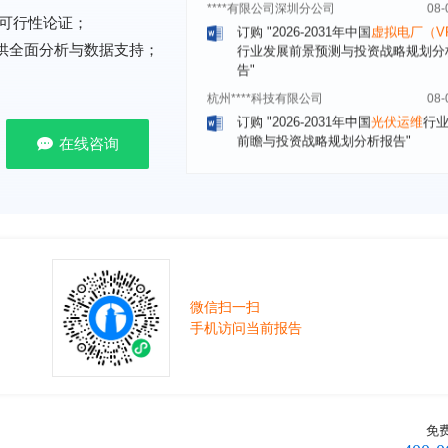
行业发展前景预测与投资战略规划分
可行性论证；
告"
提供全面分析与数据支持；
杭州****科技有限公司
08-
订购
"2026-2031年中国
光伏运维
行
前瞻与投资战略规划分析报告"
克拉玛依******有限公司
08-
在线咨询
订购
"2026-2031年中国
钠离子电池
场前瞻与投资战略规划分析报告"
安徽******大学
08-
订购
"2026-2031年中国
生物育种
行
前瞻与投资战略规划分析报告"
中国******公司研究院
08-
订购
"2026-2031年中国
超高频RFID
微信扫一扫
场前瞻与投资战略规划分析报告"
手机访问当前报告
北京市******集团有限公司
08-
订购
"2026-2031年中国
应急通信
行
前景预测与投资战略规划分析报告"
武汉市******中心
08-
免
订购
"2026-2031年中国
固态电池
行