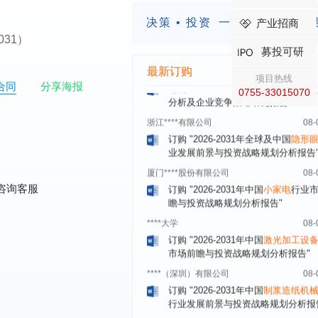
订购
"2026-2031年中国
益生菌产品
决策 • 投资
一定要有前瞻的
产业招商
展前景预测与投资战略规划分析报告
-2031）
深圳******技术有限公司
08-
募投可研
订购
"2026-2031年中国
快递企业
市
最新订购
分析及企业竞争策略研究报告"
项目热线
合同
分享海报
0755-33015070
浙江****有限公司
08-
订购
"2026-2031年全球及中国
隐形
业发展前景与投资战略规划分析报告
厦门****股份有限公司
08-
订购
"2026-2031年中国
小家电
行业
瞻与投资战略规划分析报告"
咨询客服
****大学
08-
订购
"2026-2031年中国
激光加工设
市场前瞻与投资战略规划分析报告"
****（深圳）有限公司
08-
订购
"2026-2031年中国
制浆造纸机
行业发展前景与投资战略规划分析报
****有限公司深圳分公司
08-
订购
"2026-2031年中国
虚拟电厂（V