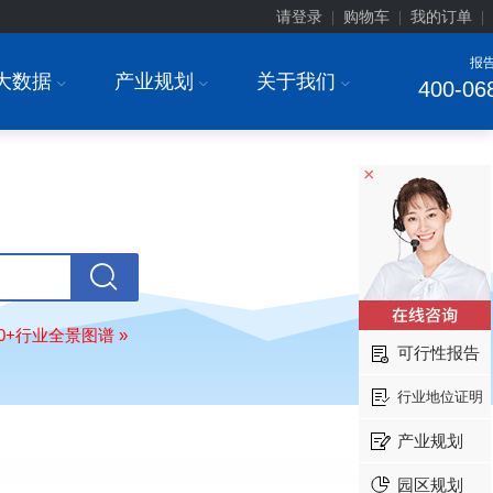
请登录
购物车
我的订单
|
|
|
报
大数据
产业规划
关于我们
I
I
I
400-06
×
上海******研究院有限公司
08-
订购
"2026-2031年中国
土壤修复
行
前瞻与投资战略规划分析报告"
常州******部件有限公司
08-
80+行业全景图谱 »
可行性报告
订购
"2026-2031年中国
新能源汽车
场前瞻与投资战略规划分析报告"
行业地位证明
北京******股份有限公司
08-
订购
"2023-2028年中国
女士内衣
行
产业规划
前瞻与投资战略规划分析报告"
园区规划
湖北******饮品股份有限公司
08-