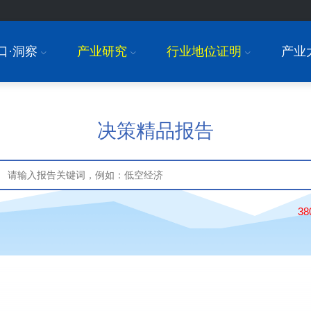
口·洞察
产业研究
行业地位证明
产业
I
I
I
决策精品报告
3