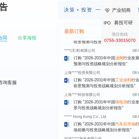
订购
"2026-2031年中国
美容美发
行
报告
前瞻与投资规划分析报告"
决策 • 投资
一定要有前瞻的
产业招商
北京****技术有限公司
08-
募投可研
订购
"2026-2031年中国
稀有气体
行
前景预测与投资战略规划分析报告"
最新订购
项目热线
合同
分享海报
****(天津)有限公司
08-
0755-33015070
订购
"2026-2031年中国
滤网
行业发
预测与投资战略规划分析报告"
上海****投资有限公司
08-
订购
"2026-2031年中国
工业涂料
行
前景预测与投资战略规划分析报告"
咨询客服
上海****科技有限公司
08-
订购
"2026-2031年中国
锂电池
行业
景与投资战略规划分析报告"
***** Hong Kong Co., Ltd.
08-
订购
"2026-2031年中国
汽车后市场
场前瞻与投资战略规划分析报告"
宁波*****装备有限公司
08-
订购
"2026-2031年中国
空压机（空