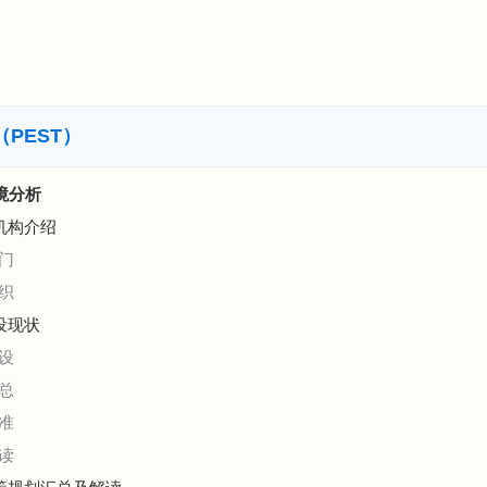
PEST）
环境分析
机构介绍
门
织
设现状
设
总
准
读