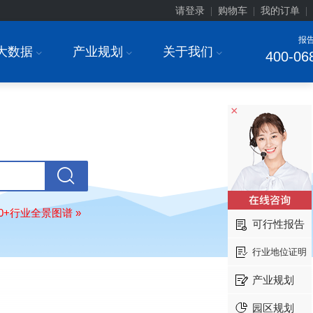
请登录
购物车
我的订单
|
|
|
报
大数据
产业规划
关于我们
I
I
I
400-06
安徽******大学
08-
订购
"2026-2031年中国
生物育种
行
前瞻与投资战略规划分析报告"
中国******公司研究院
08-
×
订购
"2026-2031年中国
超高频RFID
场前瞻与投资战略规划分析报告"
北京市******集团有限公司
08-
订购
"2026-2031年中国
应急通信
行
前景预测与投资战略规划分析报告"
武汉市******中心
08-
80+行业全景图谱 »
订购
"2026-2031年中国
固态电池
行
可行性报告
前瞻与投资战略规划分析报告"
行业地位证明
****（北京）有限公司
08-
订购
"2026-2031年中国
广告
行业市
产业规划
与投资战略规划分析报告"
北京****科技有限公司
08-
园区规划