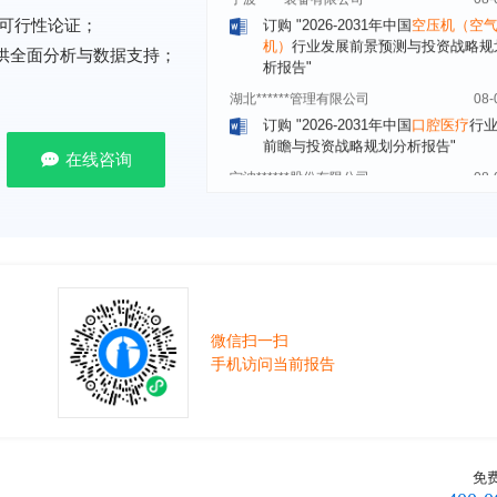
机）
行业发展前景预测与投资战略规
可行性论证；
析报告"
提供全面分析与数据支持；
湖北******管理有限公司
08-
订购
"2026-2031年中国
口腔医疗
行
前瞻与投资战略规划分析报告"
宁波******股份有限公司
08-
在线咨询
订购
"2026-2031年中国
新能源汽车
控制器
行业市场前瞻与投资战略规划
报告"
广州******集团有限公司
08-
订购
"2026-2031年
广告
行业市场前
资战略规划分析报告"
贵州******化工有限公司
08-
微信扫一扫
订购
"2026-2031年全球及中国
磷酸三
氯丙基）酯（TCPP）
行业发展前景
手机访问当前报告
战略规划分析报告"
上海******能源有限公司
08-
订购
"2026-2031年中国
钠离子电池
场前瞻与投资战略规划分析报告"
免
广州****代理有限公司
08-