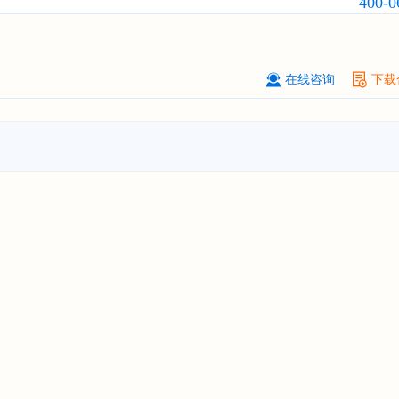
400-0
订购
"2026-2031年中国
危险化学品
品）物流
行业市场前瞻与投资战略规
析报告"
****个人购买
08-
在线咨询
下载
订购
"2026-2031年中国
机场建设
行
前瞻与投资可行性分析报告"
苏州****（集团）有限公司
08-
订购
"2026-2031年中国
环保
行业发
与投资预测分析报告"
深圳****技术有限公司
08-
订购
"2026-2031年中国
合同物流
行
前瞻与投资战略规划分析报告"
深圳****科技有限公司
08-
订购
"2026-2031年全球及中国
数字
行业发展前景与投资战略规划分析报
****个人购买
08-
订购
"2026-2031年中国
洗发护发
行
前瞻与投资战略规划分析报告"
****集团有限公司
08-