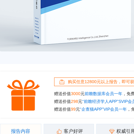
购买任意12800元以上报告，即可
赠送价值
3000
元
前瞻数据库会员一年
，免
赠送价值
298
元
“前瞻经济学人APP”SVIP
赠送价值
99
元
“企查猫APP”VIP会员一年
，
报告内容
客户好评
权威引