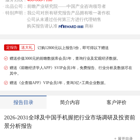
· 出品公司：前瞻产业研究院——中国产业咨询领导者
· 特别声明：我公司对所有研究报告产品拥有唯一著作权
公司从未通过任何第三方进行代理销售
购买报告请认准
商标
定报告
送大礼
订购12800元以上报告1份，即可得以下赠送
赠送价值3000元的前瞻数据库会员1年，查询行业及宏观经济数据。
赠送《前瞻经济学人APP》SVIP会员1年，免费报告、行业分析及数据尽在
其中。
赠送《企查猫APP》VIP会员1年，查询3亿+工商企业数据。
报告目录
简介内容
客户评价
2026-2031全球及中国手机握把行业市场调研及投资前
景分析报告
+
展开
目录