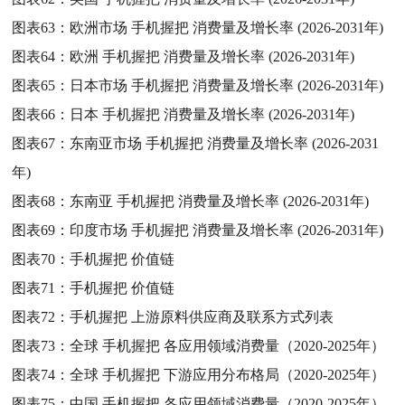
图表63：
欧洲市场 手机握把 消费量及增长率 (2026-2031年)
图表64：
欧洲 手机握把 消费量及增长率 (2026-2031年)
图表65：
日本市场 手机握把 消费量及增长率 (2026-2031年)
图表66：
日本 手机握把 消费量及增长率 (2026-2031年)
图表67：
东南亚市场 手机握把 消费量及增长率 (2026-2031
年)
图表68：
东南亚 手机握把 消费量及增长率 (2026-2031年)
图表69：
印度市场 手机握把 消费量及增长率 (2026-2031年)
图表70：
手机握把 价值链
图表71：
手机握把 价值链
图表72：
手机握把 上游原料供应商及联系方式列表
图表73：
全球 手机握把 各应用领域消费量（2020-2025年）
图表74：
全球 手机握把 下游应用分布格局（2020-2025年）
图表75：
中国 手机握把 各应用领域消费量（2020-2025年）