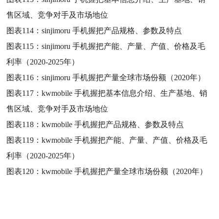
售区域、竞争对手及市场地位
图表114：
sinjimoru 手机握把产品规格、参数及特点
图表115：
sinjimoru 手机握把产能、产量、产值、价格及毛
利率（2020-2025年）
图表116：
sinjimoru 手机握把产量全球市场份额（2020年）
图表117：
kwmobile 手机握把基本信息介绍、生产基地、销
售区域、竞争对手及市场地位
图表118：
kwmobile 手机握把产品规格、参数及特点
图表119：
kwmobile 手机握把产能、产量、产值、价格及毛
利率（2020-2025年）
图表120：
kwmobile 手机握把产量全球市场份额（2020年）