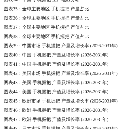
图表35：
全球主要地区 手机握把 产量占比
图表36：
全球主要地区 手机握把 产量占比
图表37：
全球主要地区 手机握把 产值占比
图表38：
全球主要地区 手机握把 产值占比
图表39：
中国市场 手机握把 产量及增长率 (2026-2031年)
图表40：
中国 手机握把 产量及增长率 (2026-2031年)
图表41：
中国 手机握把 产值及增长率 (2026-2031年)
图表42：
美国市场 手机握把 产量及增长率 (2026-2031年)
图表43：
美国 手机握把 产量及增长率 (2026-2031年)
图表44：
美国 手机握把 产值及增长率 (2026-2031年)
图表45：
欧洲市场 手机握把 产量及增长率 (2026-2031年)
图表46：
欧洲 手机握把 产量及增长率 (2026-2031年)
图表47：
欧洲 手机握把 产值及增长率 (2026-2031年)
图表48：
日本市场 手机握把 产量及增长率 (2026-2031年)