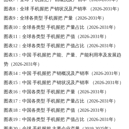
图表8：
全球 手机握把 产销状况及产销率 （2026-2031年）
图表9：
全球各类型 手机握把 产量（2026-2031年）
图表10：
全球各类型 手机握把 产量占比（2026-2031年）
图表11：
全球各类型 手机握把 产值（2026-2031年）
图表12：
全球各类型 手机握把 产值占比（2026-2031年）
图表13：
中国 手机握把 产能、产量、产能利用率及发展趋
势（2026-2031年）
图表14：
中国 手机握把 产销概况及产销率（2026-2031年）
图表15：
中国 手机握把 产销状况及产销率 （2026-2031年）
图表16：
中国各类型 手机握把 产量（2026-2031年）
图表17：
中国各类型 手机握把 产量占比（2026-2031年）
图表18：
中国各类型 手机握把 产值（2026-2031年）
图表19：
中国各类型 手机握把 产值占比（2026-2031年）
图表20：
全球 手机握把 主要企业产量（2019-2025年）