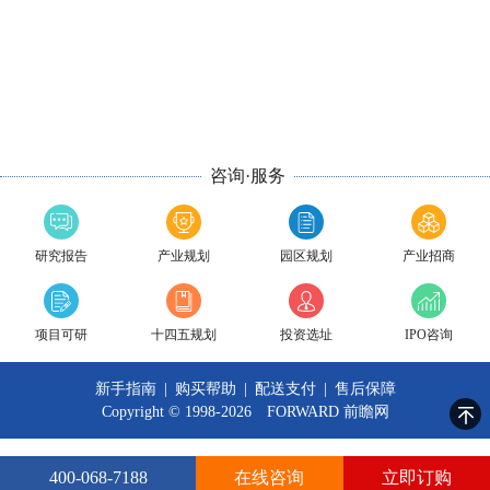
咨询·服务
研究报告
产业规划
园区规划
产业招商
项目可研
十四五规划
投资选址
IPO咨询
新手指南
|
购买帮助
|
配送支付
|
售后保障
Copyright © 1998-2026 FORWARD
前瞻网
400-068-7188
在线咨询
立即订购