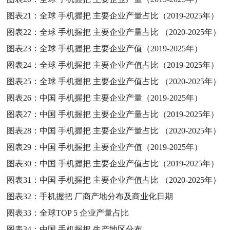
图表21：
全球 手机握把 主要企业产量占比（2019-2025年）
图表22：
全球 手机握把 主要企业产量占比 （2020-2025年）
图表23：
全球 手机握把 主要企业产值（2019-2025年）
图表24：
全球 手机握把 主要企业产值占比（2019-2025年）
图表25：
全球 手机握把 主要企业产值占比 （2020-2025年）
图表26：
中国 手机握把 主要企业产量（2019-2025年）
图表27：
中国 手机握把 主要企业产量占比（2019-2025年）
图表28：
中国 手机握把 主要企业产量占比 （2020-2025年）
图表29：
中国 手机握把 主要企业产值（2019-2025年）
图表30：
中国 手机握把 主要企业产值占比（2019-2025年）
图表31：
中国 手机握把 主要企业产值占比 （2020-2025年）
图表32：
手机握把 厂商产地分布及商业化日期
图表33：
全球TOP 5 企业产量占比
图表34：
中国 手机握把 生产地区分布