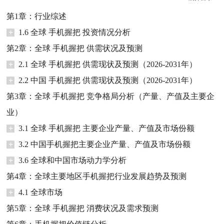
第1章：行业综述
+
1.6 全球 手机握把 投资情况分析
第2章：全球 手机握把 供需状况及预测
+
2.1 全球 手机握把 供需现状及预测（2026-2031年）
+
2.2 中国 手机握把 供需现状及预测（2026-2031年）
第3章：全球 手机握把 竞争格局分析（产量、产值及主要企
业）
+
3.1 全球 手机握把 主要企业产量、产值及市场份额
+
3.2 中国手机握把主要企业产量、产值及市场份额
+
3.6 全球和中国市场动力学分析
第4章：全球主要地区手机握把行业发展趋势及预测
+
4.1 全球市场
第5章：全球 手机握把 消费状况及需求预测