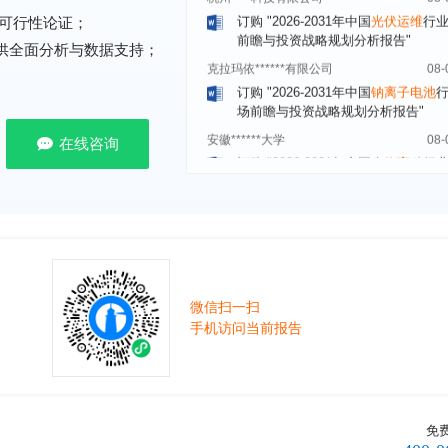
前瞻与投资战略规划分析报告"
可行性论证；
克拉玛依******有限公司
08-
提供全面分析与数据支持；
订购
"2026-2031年中国
钠离子电池
场前瞻与投资战略规划分析报告"
安徽******大学
08-
订购
"2026-2031年中国
生物育种
行
在线咨询
前瞻与投资战略规划分析报告"
中国******公司研究院
08-
订购
"2026-2031年中国
超高频RFID
场前瞻与投资战略规划分析报告"
北京市******集团有限公司
08-
订购
"2026-2031年中国
应急通信
行
前景预测与投资战略规划分析报告"
微信扫一扫
武汉市******中心
08-
手机访问当前报告
订购
"2026-2031年中国
固态电池
行
前瞻与投资战略规划分析报告"
****（北京）有限公司
08-
订购
"2026-2031年中国
广告
行业市
与投资战略规划分析报告"
免