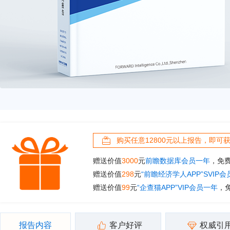
购买任意12800元以上报告，即可
赠送价值
3000
元
前瞻数据库会员一年
，免
赠送价值
298
元
“前瞻经济学人APP”SVIP
赠送价值
99
元
“企查猫APP”VIP会员一年
，
报告内容
客户好评
权威引