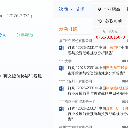
分析及企业竞争策略研究报告"
决策 • 投资
一定要有前瞻的
产业招商
浙江****有限公司
08-
turing（2026-2031）
订购
"2026-2031年全球及中国
隐形
募投可研
业发展前景与投资战略规划分析报告
最新订购
厦门****股份有限公司
08-
项目热线
合同
分享海报
订购
"2026-2031年中国
小家电
行业
0755-33015070
瞻与投资战略规划分析报告"
****大学
08-
订购
"2026-2031年中国
激光加工设
市场前瞻与投资战略规划分析报告"
****（深圳）有限公司
08-
0
英文版价格咨询客服
订购
"2026-2031年中国
制浆造纸机
行业发展前景与投资战略规划分析报
****有限公司深圳分公司
08-
订购
"2026-2031年中国
虚拟电厂（V
行业发展前景预测与投资战略规划分
告"
杭州****科技有限公司
08-
订购
"2026-2031年中国
光伏运维
行