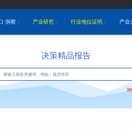
口·洞察
产业研究
行业地位证明
产业
I
I
I
决策精品报告
3