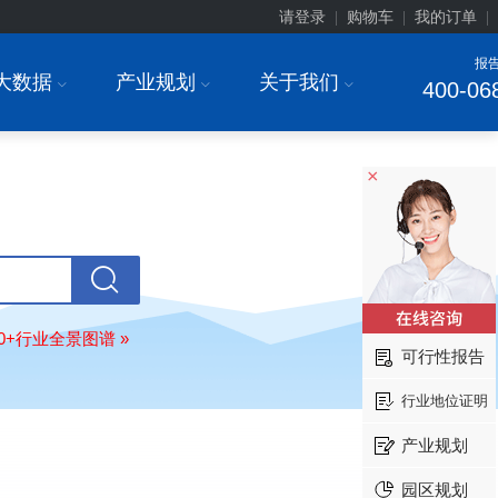
请登录
购物车
我的订单
|
|
|
报
大数据
产业规划
关于我们
I
I
I
400-06
上海******研究院有限公司
08-
订购
"2026-2031年中国
土壤修复
行
×
前瞻与投资战略规划分析报告"
常州******部件有限公司
08-
订购
"2026-2031年中国
新能源汽车
场前瞻与投资战略规划分析报告"
北京******股份有限公司
08-
订购
"2023-2028年中国
女士内衣
行
80+行业全景图谱 »
前瞻与投资战略规划分析报告"
可行性报告
湖北******饮品股份有限公司
08-
行业地位证明
订购
"2026-2031年中国
益生菌产品
展前景预测与投资战略规划分析报告
产业规划
深圳******技术有限公司
08-
订购
"2026-2031年中国
快递企业
市
园区规划