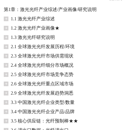
第1章：激光光纤产业综述/产业画像/研究说明
+
1.1 激光光纤产业综述
+
1.2 激光光纤产业画像★
+
1.3 激光光纤研究说明
+
2.1 全球激光光纤发展历程/环境
+
2.3 全球激光光纤市场供需现状
+
2.4 全球激光光纤细分市场概况
+
2.5 全球激光光纤市场竞争态势
+
2.6 全球激光光纤重点区域市场
+
2.9 全球激光光纤发展趋势洞悉
+
3.3 中国激光光纤企业类型/数量
+
3.4 中国激光光纤企业产品/品牌
+
3.5 核心供应链：光纤预制棒★★