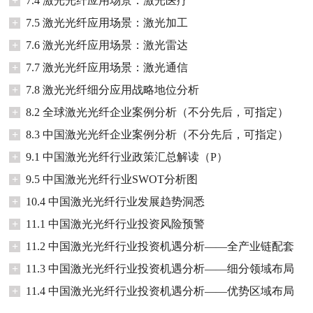
+
7.4 激光光纤应用场景：激光医疗
+
7.5 激光光纤应用场景：激光加工
+
7.6 激光光纤应用场景：激光雷达
+
7.7 激光光纤应用场景：激光通信
+
7.8 激光光纤细分应用战略地位分析
+
8.2 全球激光光纤企业案例分析（不分先后，可指定）
+
8.3 中国激光光纤企业案例分析（不分先后，可指定）
+
9.1 中国激光光纤行业政策汇总解读（P）
+
9.5 中国激光光纤行业SWOT分析图
+
10.4 中国激光光纤行业发展趋势洞悉
+
11.1 中国激光光纤行业投资风险预警
+
11.2 中国激光光纤行业投资机遇分析——全产业链配套
+
11.3 中国激光光纤行业投资机遇分析——细分领域布局
+
11.4 中国激光光纤行业投资机遇分析——优势区域布局