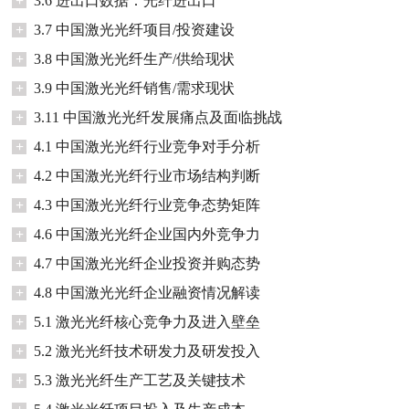
+
3.6 进出口数据：光纤进出口
+
3.7 中国激光光纤项目/投资建设
+
3.8 中国激光光纤生产/供给现状
+
3.9 中国激光光纤销售/需求现状
+
3.11 中国激光光纤发展痛点及面临挑战
+
4.1 中国激光光纤行业竞争对手分析
+
4.2 中国激光光纤行业市场结构判断
+
4.3 中国激光光纤行业竞争态势矩阵
+
4.6 中国激光光纤企业国内外竞争力
+
4.7 中国激光光纤企业投资并购态势
+
4.8 中国激光光纤企业融资情况解读
+
5.1 激光光纤核心竞争力及进入壁垒
+
5.2 激光光纤技术研发力及研发投入
+
5.3 激光光纤生产工艺及关键技术