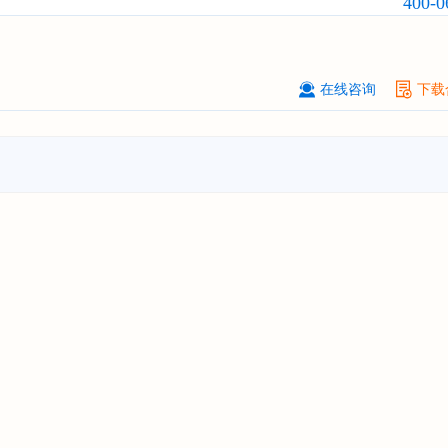
400-0
****大学
08-
订购
"2026-2031年中国
激光加工设
市场前瞻与投资战略规划分析报告"
在线咨询
下载
****（深圳）有限公司
08-
订购
"2026-2031年中国
制浆造纸机
行业发展前景与投资战略规划分析报
****有限公司深圳分公司
08-
订购
"2026-2031年中国
虚拟电厂（V
行业发展前景预测与投资战略规划分
告"
杭州****科技有限公司
08-
订购
"2026-2031年中国
光伏运维
行
前瞻与投资战略规划分析报告"
克拉玛依******有限公司
08-
订购
"2026-2031年中国
钠离子电池
场前瞻与投资战略规划分析报告"
安徽******大学
08-
订购
"2026-2031年中国
生物育种
行
前瞻与投资战略规划分析报告"