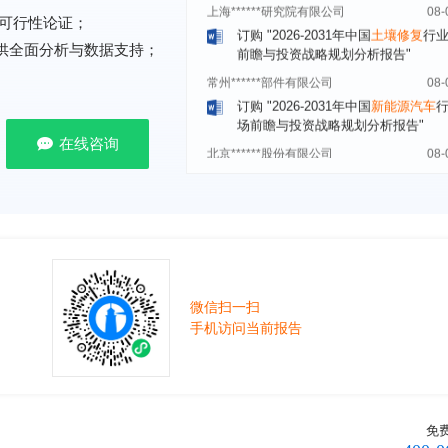
订购
"2026-2031年中国
土壤修复
行
前瞻与投资战略规划分析报告"
可行性论证；
提供全面分析与数据支持；
常州******部件有限公司
08-
订购
"2026-2031年中国
新能源汽车
场前瞻与投资战略规划分析报告"
北京******股份有限公司
08-
在线咨询
订购
"2023-2028年中国
女士内衣
行
前瞻与投资战略规划分析报告"
湖北******饮品股份有限公司
08-
订购
"2026-2031年中国
益生菌产品
展前景预测与投资战略规划分析报告
深圳******技术有限公司
08-
订购
"2026-2031年中国
快递企业
市
分析及企业竞争策略研究报告"
微信扫一扫
手机访问当前报告
浙江****有限公司
08-
订购
"2026-2031年全球及中国
隐形
业发展前景与投资战略规划分析报告
厦门****股份有限公司
08-
订购
"2026-2031年中国
小家电
行业
免
瞻与投资战略规划分析报告"