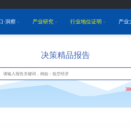
口·洞察
产业研究
行业地位证明
产业
I
I
I
决策精品报告
3