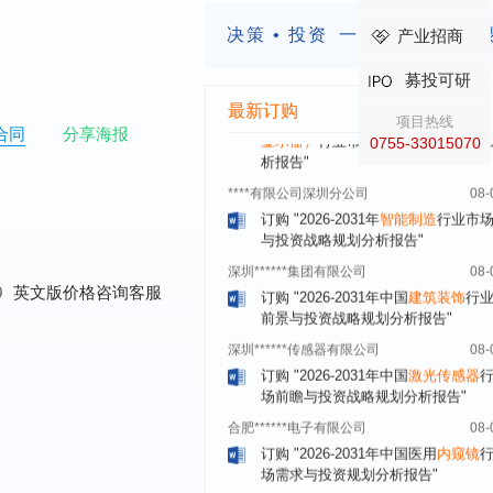
订购
"2026-2031年中国
蒸发器
行业
瞻与投资战略规划分析报告"
决策 • 投资
一定要有前瞻的
产业招商
四川省****有限公司
08-
募投可研
订购
"2026-2031年中国
LCD显示屏
显示器）
行业市场前瞻与投资战略规
最新订购
项目热线
析报告"
合同
分享海报
0755-33015070
****有限公司深圳分公司
08-
订购
"2026-2031年
智能制造
行业市
与投资战略规划分析报告"
深圳******集团有限公司
08-
订购
"2026-2031年中国
建筑装饰
行
前景与投资战略规划分析报告"
0
英文版价格咨询客服
深圳******传感器有限公司
08-
订购
"2026-2031年中国
激光传感器
场前瞻与投资战略规划分析报告"
合肥******电子有限公司
08-
订购
"2026-2031年中国医用
内窥镜
场需求与投资规划分析报告"
上海******研究院有限公司
08-