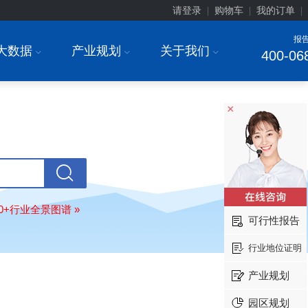
请登录
购物车
我的订单
|
|
|
报
大数据
产业规划
关于我们
I
I
I
400-06
北京******家具股份有限公司
08-
×
订购
"2026-2031年中国
教育家具
行
调研与投资战略规划分析报告"
东莞市******研究院
08-
订购
"2026-2031年中国
干细胞医疗
展前景预测与投资战略规划分析报告
绍兴****科技有限公司
08-
80+行业全景图谱 »
订购
"2026-2031年中国
锂电池正极
可行性报告
业深度调研与投资战略规划分析报告
北京****科技有限公司
08-
行业地位证明
订购
"2026-2031年中国
餐饮连锁
行
产业规划
模式与发展趋势分析报告"
内蒙古****股份有限公司
08-
园区规划