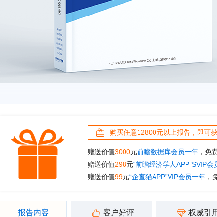
购买任意12800元以上报告，即可
赠送价值
3000
元
前瞻数据库会员一年
，免
赠送价值
298
元
“前瞻经济学人APP”SVIP
赠送价值
99
元
“企查猫APP”VIP会员一年
，
报告内容
客户好评
权威引