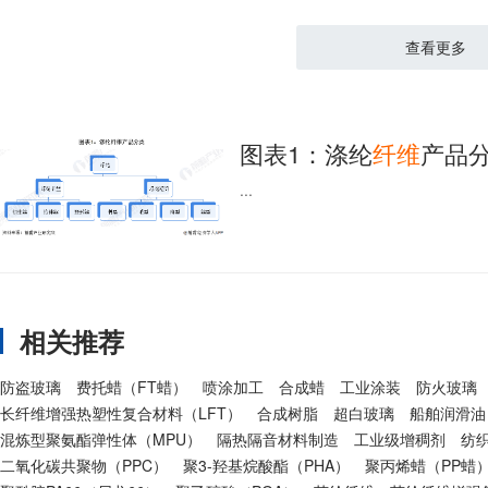
查看更多
图表1：涤纶
纤维
产品
...
相关推荐
防盗玻璃
费托蜡（FT蜡）
喷涂加工
合成蜡
工业涂装
防火玻璃
长纤维增强热塑性复合材料（LFT）
合成树脂
超白玻璃
船舶润滑油
混炼型聚氨酯弹性体（MPU）
隔热隔音材料制造
工业级增稠剂
纺
二氧化碳共聚物（PPC）
聚3-羟基烷酸酯（PHA）
聚丙烯蜡（PP蜡