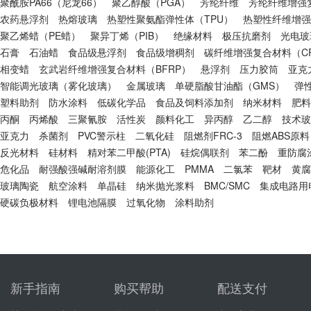
聚酰胺PA66（尼龙66）
聚乙醇酸（PGA）
芳纶纤维
芳纶纤维增强复
农药悬浮剂
热熔玻璃
热塑性聚氨酯弹性体（TPU）
热塑性纤维增强
聚乙烯蜡（PE蜡）
聚异丁烯（PIB）
绝缘材料
极压抗磨剂
光电玻
石膏
石油蜡
食品级悬浮剂
食品级增稠剂
碳纤维增强复合材料（CF
相变蜡
玄武岩纤维增强复合材料（BFRP）
悬浮剂
压力胶筒
亚克
智能调光玻璃（雾化玻璃）
金属玻璃
单硬脂酸甘油酯（GMS）
弹
塑料助剂
防水涂料
低碳化学品
食品及饲料添加剂
纳米材料
肥料
丙酮
丙烯酸
三聚氰胺
活性炭
颜料化工
异丙醇
乙二醇
技术玻
亚克力
杀菌剂
PVC警示柱
二氧化硅
阻燃剂FRC-3
阻燃ABS原料
反光材料
硅材料
精对苯二甲酸(PTA)
硅烷偶联剂
苯二酚
重防腐
危化品
耐强酸强碱耐溶剂膜
能源化工
PMMA
二氯苯
靶材
黄腐
玻璃陶瓷
航空涂料
单晶硅
纳米抛光浆料
BMC/SMC
集成电路用
硬碳负极材料
锂电池隔膜
过氧化物
涂料助剂
新手指南
购买帮助
配送支付