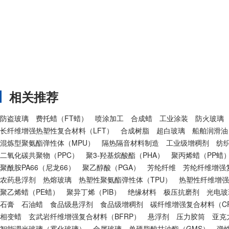
相关推荐
防盗玻璃
费托蜡（FT蜡）
喷涂加工
合成蜡
工业涂装
防火玻璃
长纤维增强热塑性复合材料（LFT）
合成树脂
超白玻璃
船舶润滑油
混炼型聚氨酯弹性体（MPU）
隔热隔音材料制造
工业级增稠剂
纺
二氧化碳共聚物（PPC）
聚3-羟基烷酸酯（PHA）
聚丙烯蜡（PP蜡
聚酰胺PA66（尼龙66）
聚乙醇酸（PGA）
芳纶纤维
芳纶纤维增强复
农药悬浮剂
热熔玻璃
热塑性聚氨酯弹性体（TPU）
热塑性纤维增强
聚乙烯蜡（PE蜡）
聚异丁烯（PIB）
绝缘材料
极压抗磨剂
光电玻
石膏
石油蜡
食品级悬浮剂
食品级增稠剂
碳纤维增强复合材料（CF
相变蜡
玄武岩纤维增强复合材料（BFRP）
悬浮剂
压力胶筒
亚克
智能调光玻璃（雾化玻璃）
金属玻璃
单硬脂酸甘油酯（GMS）
弹