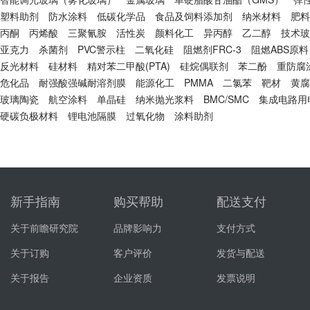
塑料助剂
防水涂料
低碳化学品
食品及饲料添加剂
纳米材料
肥料
丙酮
丙烯酸
三聚氰胺
活性炭
颜料化工
异丙醇
乙二醇
技术玻
亚克力
杀菌剂
PVC警示柱
二氧化硅
阻燃剂FRC-3
阻燃ABS原料
反光材料
硅材料
精对苯二甲酸(PTA)
硅烷偶联剂
苯二酚
重防腐
危化品
耐强酸强碱耐溶剂膜
能源化工
PMMA
二氯苯
靶材
黄腐
玻璃陶瓷
航空涂料
单晶硅
纳米抛光浆料
BMC/SMC
集成电路用
硬碳负极材料
锂电池隔膜
过氧化物
涂料助剂
新手指南
购买帮助
配送支付
关于前瞻研究院
品牌影响力
支付方式
关于订购
客户评价
发货与配送
关于报告
企业资质
发票说明