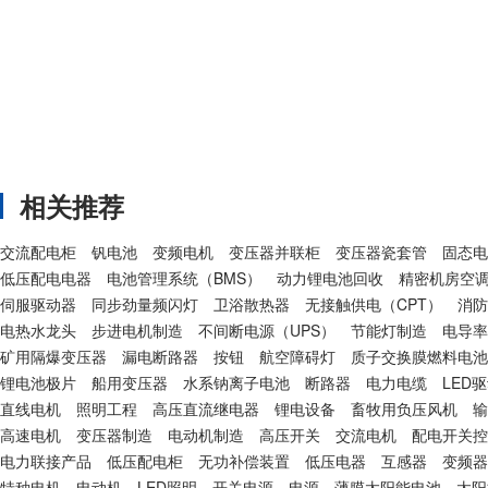
相关推荐
交流配电柜
钒电池
变频电机
变压器并联柜
变压器瓷套管
固态电
低压配电电器
电池管理系统（BMS）
动力锂电池回收
精密机房空
伺服驱动器
同步劲量频闪灯
卫浴散热器
无接触供电（CPT）
消防
电热水龙头
步进电机制造
不间断电源（UPS）
节能灯制造
电导率
矿用隔爆变压器
漏电断路器
按钮
航空障碍灯
质子交换膜燃料电池
锂电池极片
船用变压器
水系钠离子电池
断路器
电力电缆
LED
直线电机
照明工程
高压直流继电器
锂电设备
畜牧用负压风机
输
高速电机
变压器制造
电动机制造
高压开关
交流电机
配电开关控
电力联接产品
低压配电柜
无功补偿装置
低压电器
互感器
变频器
特种电机
电动机
LED照明
开关电源
电源
薄膜太阳能电池
太阳