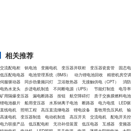
相关推荐
交流配电柜
钒电池
变频电机
变压器并联柜
变压器瓷套管
固态电
低压配电电器
电池管理系统（BMS）
动力锂电池回收
精密机房空
伺服驱动器
同步劲量频闪灯
卫浴散热器
无接触供电（CPT）
消防
电热水龙头
步进电机制造
不间断电源（UPS）
节能灯制造
电导率
矿用隔爆变压器
漏电断路器
按钮
航空障碍灯
质子交换膜燃料电池
锂电池极片
船用变压器
水系钠离子电池
断路器
电力电缆
LED
直线电机
照明工程
高压直流继电器
锂电设备
畜牧用负压风机
输
高速电机
变压器制造
电动机制造
高压开关
交流电机
配电开关控
电力联接产品
低压配电柜
无功补偿装置
低压电器
互感器
变频器
特种电机
电动机
LED照明
开关电源
电源
薄膜太阳能电池
太阳