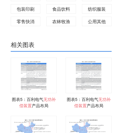
包装印刷
食品饮料
纺织服装
零售快消
农林牧渔
公用其他
相关图表
图表5：百利电气
无功
补
图表5：百利电气
无功
补
偿
装置
产品布局
偿
装置
产品布局