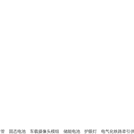
套管
固态电池
车载摄像头模组
储能电池
护眼灯
电气化铁路牵引