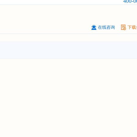
400-0
浙江****有限公司
08-
订购
"2026-2031年全球及中国
隐形
业发展前景与投资战略规划分析报告
在线咨询
下载
厦门****股份有限公司
08-
订购
"2026-2031年中国
小家电
行业
瞻与投资战略规划分析报告"
****大学
08-
订购
"2026-2031年中国
激光加工设
市场前瞻与投资战略规划分析报告"
****（深圳）有限公司
08-
订购
"2026-2031年中国
制浆造纸机
行业发展前景与投资战略规划分析报
****有限公司深圳分公司
08-
订购
"2026-2031年中国
虚拟电厂（V
行业发展前景预测与投资战略规划分
告"
杭州****科技有限公司
08-
订购
"2026-2031年中国
光伏运维
行
前瞻与投资战略规划分析报告"