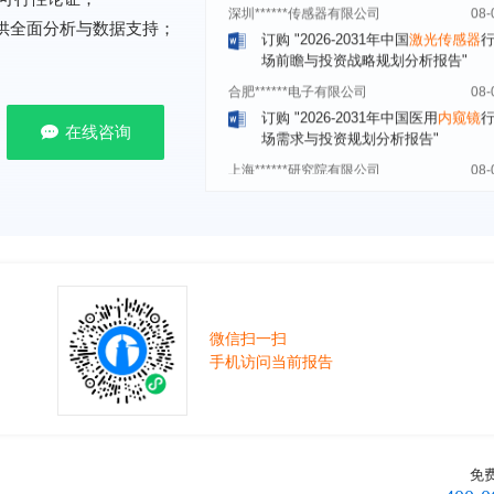
订购
"2026-2031年中国
激光传感器
场前瞻与投资战略规划分析报告"
提供全面分析与数据支持；
合肥******电子有限公司
08-
订购
"2026-2031年中国医用
内窥镜
场需求与投资规划分析报告"
在线咨询
上海******研究院有限公司
08-
订购
"2026-2031年中国
土壤修复
行
前瞻与投资战略规划分析报告"
常州******部件有限公司
08-
订购
"2026-2031年中国
新能源汽车
场前瞻与投资战略规划分析报告"
北京******股份有限公司
08-
订购
"2023-2028年中国
女士内衣
行
前瞻与投资战略规划分析报告"
微信扫一扫
手机访问当前报告
湖北******饮品股份有限公司
08-
订购
"2026-2031年中国
益生菌产品
展前景预测与投资战略规划分析报告
深圳******技术有限公司
08-
订购
"2026-2031年中国
快递企业
市
免
分析及企业竞争策略研究报告"