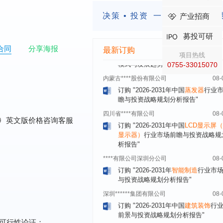
订购
"2026-2031年中国
锂电池正极
业深度调研与投资战略规划分析报告
决策 • 投资
一定要有前瞻的
产业招商
北京****科技有限公司
08-
募投可研
订购
"2026-2031年中国
餐饮连锁
行
模式与发展趋势分析报告"
合同
分享海报
最新订购
项目热线
内蒙古****股份有限公司
08-
0755-33015070
订购
"2026-2031年中国
蒸发器
行业
瞻与投资战略规划分析报告"
四川省****有限公司
08-
订购
"2026-2031年中国
LCD显示屏
显示器）
行业市场前瞻与投资战略规
0
英文版价格咨询客服
析报告"
****有限公司深圳分公司
08-
订购
"2026-2031年
智能制造
行业市
与投资战略规划分析报告"
深圳******集团有限公司
08-
订购
"2026-2031年中国
建筑装饰
行
前景与投资战略规划分析报告"
深圳******传感器有限公司
08-
可行性论证；