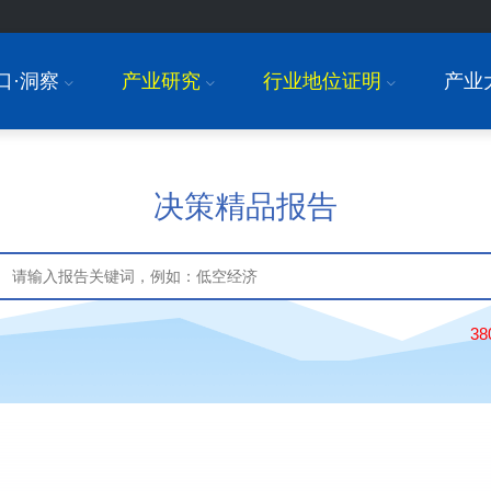
口·洞察
产业研究
行业地位证明
产业
I
I
I
决策精品报告
3