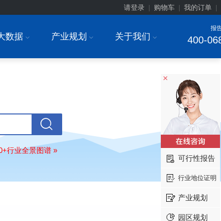
请登录
购物车
我的订单
|
|
|
报
大数据
产业规划
关于我们
I
I
I
400-06
×
北京******家具股份有限公司
08-
80+行业全景图谱 »
订购
"2026-2031年中国
教育家具
行
可行性报告
调研与投资战略规划分析报告"
东莞市******研究院
08-
行业地位证明
订购
"2026-2031年中国
干细胞医疗
产业规划
展前景预测与投资战略规划分析报告
绍兴****科技有限公司
08-
园区规划