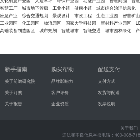
文化创意产业园
人造草坪
环保产业园
动漫产业园
智慧商圈
智慧
智慧工厂
城市地下管廊
工业小镇
健康小镇
城市综合治理信息化
应急产业
综合交通规划
景观设计
市政工程
生态工业园
智慧矿山
工业园区
化工园区
物流园区
国家大学科技园
新材料产业园区
L
高端装备制造园区
城市规划
智慧城市
智能交通
城市园林绿化
产
新手指南
购买帮助
配送支付
关于前瞻研究院
品牌影响力
支付方式
关于订购
客户评价
发货与配送
关于报告
企业资质
发票说明
关于我们
违法和不良信息举报电话：400-068-7188