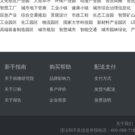
文化创意产业园
人造草坪
环保产业园
动漫产业园
智慧商圈
智慧
智慧工厂
城市地下管廊
工业小镇
健康小镇
城市综合治理信息化
应急产业
综合交通规划
景观设计
市政工程
生态工业园
智慧矿山
工业园区
化工园区
物流园区
国家大学科技园
新材料产业园区
L
高端装备制造园区
城市规划
智慧城市
智能交通
城市园林绿化
产
新手指南
购买帮助
配送支付
关于前瞻研究院
品牌影响力
支付方式
关于订购
客户评价
发货与配送
关于报告
企业资质
发票说明
关于我们
违法和不良信息举报电话：400-068-7188