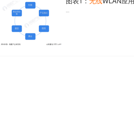
图表1：
无线
WLAN应
...