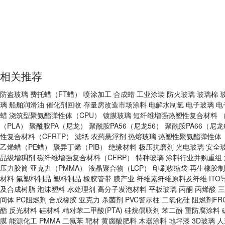
相关推荐
防盗玻璃
费托蜡（FT蜡）
喷涂加工
合成蜡
工业涂装
防火玻璃
玻璃棉
璃
船舶润滑油
催化剂回收
存量房改造市场涂料
电解水制氢
电子玻璃
电
蜡
浇筑型聚氨酯弹性体（CPU）
镀膜玻璃
短纤维增强热塑性复合材料 （
（PLA）
聚酰胺PA（尼龙）
聚酰胺PA56（尼龙56）
聚酰胺PA66（尼龙
性复合材料（CFRTP）
滤纸
农药悬浮剂
热熔玻璃
热塑性聚氨酯弹性体（
乙烯蜡（PE蜡）
聚异丁烯（PIB）
绝缘材料
极压抗磨剂
光电玻璃
安全
品级增稠剂
碳纤维增强复合材料（CFRP）
特种玻璃
涂料行业并购重组
压力胶筒
亚克力（PMMA）
液晶聚合物（LCP）
印刷收缩袋
再生橡胶制
材料
氟塑料制品
塑料制品
橡胶管带
膜产业
纤维素纤维原料及纤维
IT
及合成树脂
泡沫塑料
水处理剂
高分子发泡材料
平板玻璃
丙酮
丙烯酸
三
间体
PC阻燃剂
合成橡胶
亚克力
杀菌剂
PVC警示柱
二氧化硅
阻燃剂FRC
酯
反光材料
硅材料
精对苯二甲酸(PTA)
硅烷偶联剂
苯二酚
重防腐涂料
膜
能源化工
PMMA
二氯苯
靶材
黄腐酸肥料
木器涂料
地坪漆
3D玻璃
人