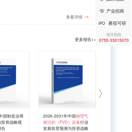
产业招商
查看详情
募投可研
项目热线
更多报告>>
0755-33015070
代中国制造业商
2026-2031年中国
物理气
2026-203
与投资战略规
相沉积（PVD）设备
行业
积设备
行业
报告
发展前景预测与投资战略
与投资战略