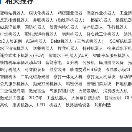
相关推荐
变电站机器人
模块化机器人
精密测量仪器
高空作业机器人
工业清
反恐排爆机器人
并联机器人（蜘蛛手机器人）
擦窗机器人
采掘机器
磁悬浮轴承
国防机器人
胶囊内镜机器人
洁净机器人
飞行机器人
排烟机器人
配电房巡检机器人
切割机器人
轻负载工业机器人
清洗
3D人脸识别
AGV机器人
Delta机器人（三角式机器人）
SCARA机
水下清洗机器人
送餐机器人
搜救机器人
特种机器人
拖曳式水下机器
遥控式水下机器人(ROV)
智能水下机器人(AUV)
智能停车服务机器人
铁路机车车辆及动车组
智能家电
直升机
公务机
民用航空装备
光
医疗机器人
可穿戴设备
航空装备
轨道交通PIS系统
液晶显示模组
智能机床
二氧化碳激光器
察打一体无人机
察打无人机系统
移动智
公共服务机器人
抛光打磨机器人
精密仪器
智能门禁系统
扫地机器
工业信息终端
激光雷达
气象探测系统
火箭发动机
消费级无人机
激光加工设备
3D打印
工业机器人
大屏幕拼接系统
智能照明
OL
高铁
服务机器人
LED
机器人
铁路运输设备
船舶制造