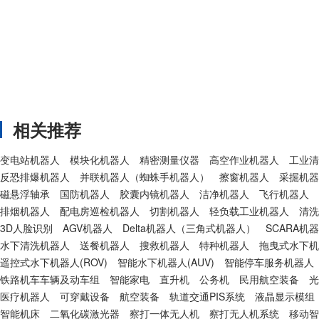
相关推荐
变电站机器人
模块化机器人
精密测量仪器
高空作业机器人
工业清
反恐排爆机器人
并联机器人（蜘蛛手机器人）
擦窗机器人
采掘机器
磁悬浮轴承
国防机器人
胶囊内镜机器人
洁净机器人
飞行机器人
排烟机器人
配电房巡检机器人
切割机器人
轻负载工业机器人
清洗
3D人脸识别
AGV机器人
Delta机器人（三角式机器人）
SCARA机
水下清洗机器人
送餐机器人
搜救机器人
特种机器人
拖曳式水下机器
遥控式水下机器人(ROV)
智能水下机器人(AUV)
智能停车服务机器人
铁路机车车辆及动车组
智能家电
直升机
公务机
民用航空装备
光
医疗机器人
可穿戴设备
航空装备
轨道交通PIS系统
液晶显示模组
智能机床
二氧化碳激光器
察打一体无人机
察打无人机系统
移动智