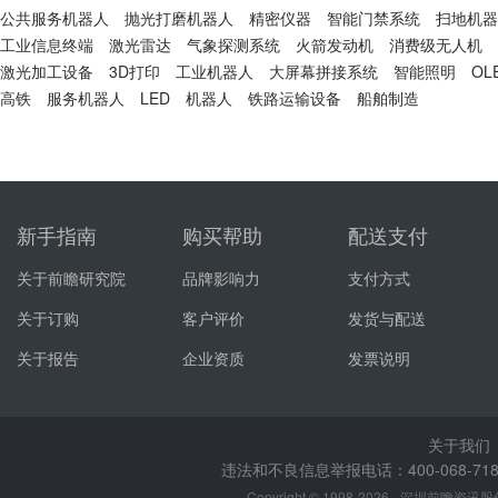
公共服务机器人
抛光打磨机器人
精密仪器
智能门禁系统
扫地机器
工业信息终端
激光雷达
气象探测系统
火箭发动机
消费级无人机
激光加工设备
3D打印
工业机器人
大屏幕拼接系统
智能照明
OL
高铁
服务机器人
LED
机器人
铁路运输设备
船舶制造
新手指南
购买帮助
配送支付
关于前瞻研究院
品牌影响力
支付方式
关于订购
客户评价
发货与配送
关于报告
企业资质
发票说明
关于我们
违法和不良信息举报电话：400-068-7188
Copyright © 1998-2026
深圳前瞻资讯股