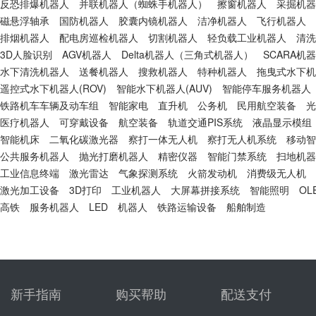
反恐排爆机器人
并联机器人（蜘蛛手机器人）
擦窗机器人
采掘机器
磁悬浮轴承
国防机器人
胶囊内镜机器人
洁净机器人
飞行机器人
排烟机器人
配电房巡检机器人
切割机器人
轻负载工业机器人
清洗
3D人脸识别
AGV机器人
Delta机器人（三角式机器人）
SCARA机
水下清洗机器人
送餐机器人
搜救机器人
特种机器人
拖曳式水下机器
遥控式水下机器人(ROV)
智能水下机器人(AUV)
智能停车服务机器人
铁路机车车辆及动车组
智能家电
直升机
公务机
民用航空装备
光
医疗机器人
可穿戴设备
航空装备
轨道交通PIS系统
液晶显示模组
智能机床
二氧化碳激光器
察打一体无人机
察打无人机系统
移动智
公共服务机器人
抛光打磨机器人
精密仪器
智能门禁系统
扫地机器
工业信息终端
激光雷达
气象探测系统
火箭发动机
消费级无人机
激光加工设备
3D打印
工业机器人
大屏幕拼接系统
智能照明
OL
高铁
服务机器人
LED
机器人
铁路运输设备
船舶制造
新手指南
购买帮助
配送支付