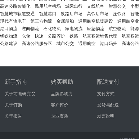
高速公路智能化
民用航空机场
城际出行
支线航空
智慧公交
小型
智慧城市轨道交通
智慧港口
铁路后市场
高铁后市场
泛铁路
智能
现代有轨电车
第三方物流
金属船舶
通用航空机场建设
通用航空业
港口物流
逆向物流
石化物流
家电物流
应急物流
航空物流
能源
钢铁物流
仓储
快递
公路养护
铁路
航空客运销售代理
航空客运
公路建设
高速公路服务区
城市公交
通用航空
港口码头
高速公路
新手指南
购买帮助
配送支付
关于前瞻研究院
品牌影响力
支付方式
关于订购
客户评价
发货与配送
关于报告
企业资质
发票说明