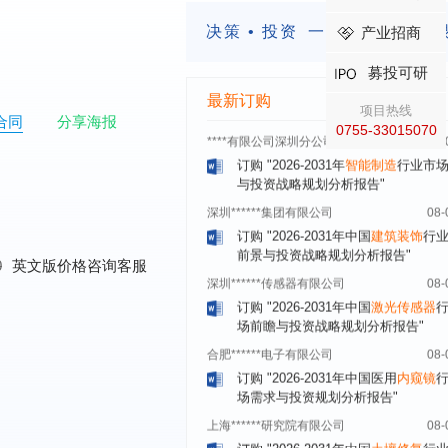
四川省****有限公司
08-
决策 • 投资
一定要有前瞻的
产业招商
订购
"2026-2031年中国
LCD显示屏
显示器）
行业市场前瞻与投资战略规
募投可研
析报告"
最新订购
****有限公司深圳分公司
08-
项目热线
合同
分享海报
订购
"2026-2031年
智能制造
行业市
0755-33015070
与投资战略规划分析报告"
深圳******集团有限公司
08-
订购
"2026-2031年中国
建筑装饰
行
前景与投资战略规划分析报告"
深圳******传感器有限公司
08-
0
英文版价格咨询客服
订购
"2026-2031年中国
激光传感器
场前瞻与投资战略规划分析报告"
合肥******电子有限公司
08-
订购
"2026-2031年中国医用
内窥镜
场需求与投资规划分析报告"
上海******研究院有限公司
08-
订购
"2026-2031年中国
土壤修复
行
前瞻与投资战略规划分析报告"