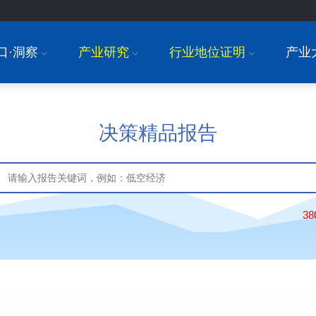
口·洞察
产业研究
行业地位证明
产业
I
I
I
决策精品报告
3