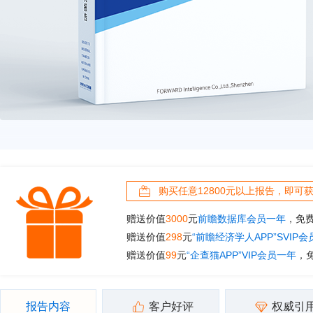
购买任意12800元以上报告，即可
赠送价值
3000
元
前瞻数据库会员一年
，免
赠送价值
298
元
“前瞻经济学人APP”SVIP
赠送价值
99
元
“企查猫APP”VIP会员一年
，
报告内容
客户好评
权威引