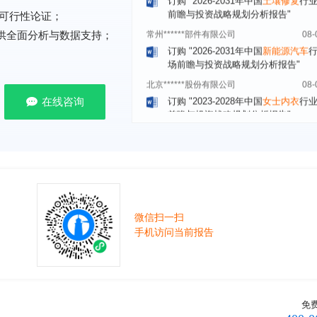
常州******部件有限公司
08-
可行性论证；
订购
"2026-2031年中国
新能源汽车
提供全面分析与数据支持；
场前瞻与投资战略规划分析报告"
北京******股份有限公司
08-
订购
"2023-2028年中国
女士内衣
行
前瞻与投资战略规划分析报告"
在线咨询
湖北******饮品股份有限公司
08-
订购
"2026-2031年中国
益生菌产品
展前景预测与投资战略规划分析报告
深圳******技术有限公司
08-
订购
"2026-2031年中国
快递企业
市
分析及企业竞争策略研究报告"
浙江****有限公司
08-
微信扫一扫
订购
"2026-2031年全球及中国
隐形
手机访问当前报告
业发展前景与投资战略规划分析报告
厦门****股份有限公司
08-
订购
"2026-2031年中国
小家电
行业
瞻与投资战略规划分析报告"
免
****大学
08-