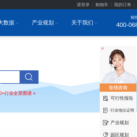
请登录
购物车
我的订单
|
|
|
报
大数据
产业规划
关于我们
I
I
I
400-06
北京******家具股份有限公司
08-
订购
"2026-2031年中国
教育家具
行
调研与投资战略规划分析报告"
×
东莞市******研究院
08-
订购
"2026-2031年中国
干细胞医疗
展前景预测与投资战略规划分析报告
绍兴****科技有限公司
08-
订购
"2026-2031年中国
锂电池正极
业深度调研与投资战略规划分析报告
80+行业全景图谱 »
可行性报告
北京****科技有限公司
08-
订购
"2026-2031年中国
餐饮连锁
行
行业地位证明
模式与发展趋势分析报告"
内蒙古****股份有限公司
08-
产业规划
订购
"2026-2031年中国
蒸发器
行业
瞻与投资战略规划分析报告"
园区规划