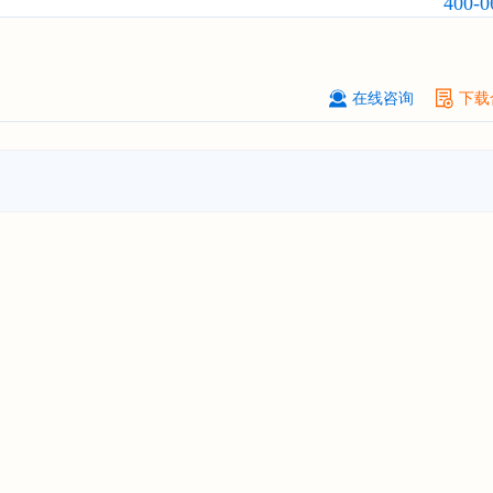
400-0
订购
"2026-2031年中国
激光加工设
市场前瞻与投资战略规划分析报告"
****（深圳）有限公司
08-
订购
"2026-2031年中国
制浆造纸机
在线咨询
下载
行业发展前景与投资战略规划分析报
****有限公司深圳分公司
08-
订购
"2026-2031年中国
虚拟电厂（V
行业发展前景预测与投资战略规划分
告"
杭州****科技有限公司
08-
订购
"2026-2031年中国
光伏运维
行
前瞻与投资战略规划分析报告"
克拉玛依******有限公司
08-
订购
"2026-2031年中国
钠离子电池
场前瞻与投资战略规划分析报告"
安徽******大学
08-
订购
"2026-2031年中国
生物育种
行
前瞻与投资战略规划分析报告"
中国******公司研究院
08-