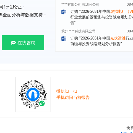
订购
"2026-2031年中国
虚拟电厂（V
行业发展前景预测与投资战略规划分
可行性论证；
告"
提供全面分析与数据支持；
杭州****科技有限公司
08-
订购
"2026-2031年中国
光伏运维
行
前瞻与投资战略规划分析报告"
克拉玛依******有限公司
08-
在线咨询
订购
"2026-2031年中国
钠离子电池
场前瞻与投资战略规划分析报告"
安徽******大学
08-
订购
"2026-2031年中国
生物育种
行
前瞻与投资战略规划分析报告"
中国******公司研究院
08-
订购
"2026-2031年中国
超高频RFID
微信扫一扫
场前瞻与投资战略规划分析报告"
手机访问当前报告
北京市******集团有限公司
08-
订购
"2026-2031年中国
应急通信
行
前景预测与投资战略规划分析报告"
武汉市******中心
08-
免
订购
"2026-2031年中国
固态电池
行