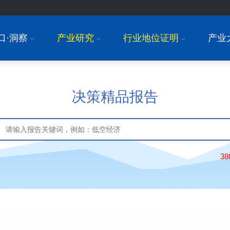
口·洞察
产业研究
行业地位证明
产业
I
I
I
决策精品报告
3