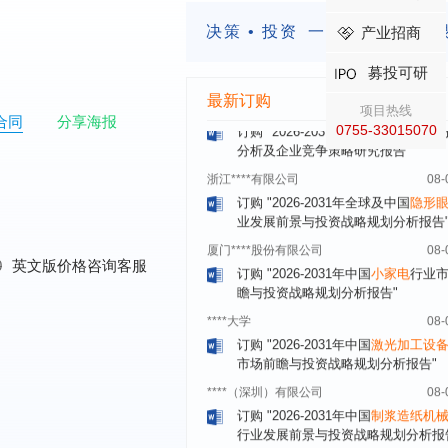
湖北******饮品股份有限公司
08-
订购
"2026-2031年中国
益生菌产品
决策 • 投资
一定要有前瞻的
产业招商
展前景预测与投资战略规划分析报告
募投可研
深圳******技术有限公司
08-
订购
"2026-2031年中国
快递企业
市
最新订购
项目热线
分析及企业竞争策略研究报告"
合同
分享海报
0755-33015070
浙江****有限公司
08-
订购
"2026-2031年全球及中国
隐形
业发展前景与投资战略规划分析报告
厦门****股份有限公司
08-
订购
"2026-2031年中国
小家电
行业
瞻与投资战略规划分析报告"
0
英文版价格咨询客服
****大学
08-
订购
"2026-2031年中国
激光加工设
市场前瞻与投资战略规划分析报告"
****（深圳）有限公司
08-
订购
"2026-2031年中国
制浆造纸机
行业发展前景与投资战略规划分析报
****有限公司深圳分公司
08-