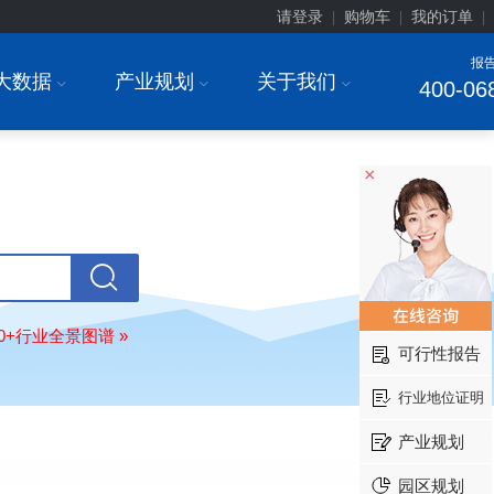
请登录
购物车
我的订单
|
|
|
报
大数据
产业规划
关于我们
I
I
I
400-06
×
上海******研究院有限公司
08-
订购
"2026-2031年中国
土壤修复
行
前瞻与投资战略规划分析报告"
80+行业全景图谱 »
常州******部件有限公司
08-
可行性报告
订购
"2026-2031年中国
新能源汽车
场前瞻与投资战略规划分析报告"
行业地位证明
北京******股份有限公司
08-
产业规划
订购
"2023-2028年中国
女士内衣
行
前瞻与投资战略规划分析报告"
园区规划