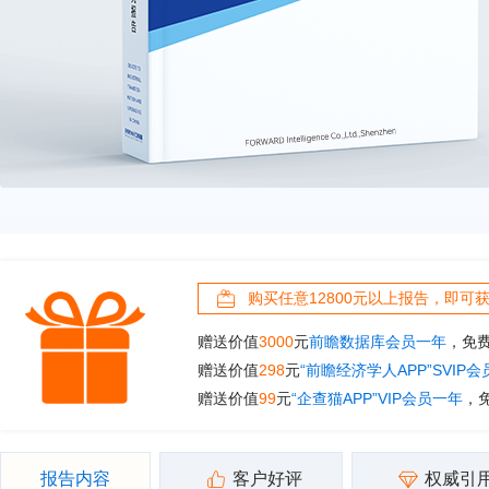
购买任意12800元以上报告，即可
赠送价值
3000
元
前瞻数据库会员一年
，免
赠送价值
298
元
“前瞻经济学人APP”SVIP
赠送价值
99
元
“企查猫APP”VIP会员一年
，
报告内容
客户好评
权威引