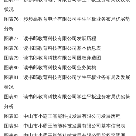
状况
图表76：
步步高教育电子有限公司学生平板业务布局优劣势
分析
图表77：
读书郎教育科技有限公司发展历程
图表78：
读书郎教育科技有限公司基本信息表
图表79：
读书郎教育科技有限公司股权穿透图
图表80：
读书郎教育科技有限公司业务架构
图表81：
读书郎教育科技有限公司学生平板业务布局及发展
状况
图表82：
读书郎教育科技有限公司学生平板业务布局优劣势
分析
图表83：
中山市小霸王智能科技发展有限公司发展历程
图表84：
中山市小霸王智能科技发展有限公司基本信息表
图表85：
中山市小霸王智能科技发展有限公司股权穿透图