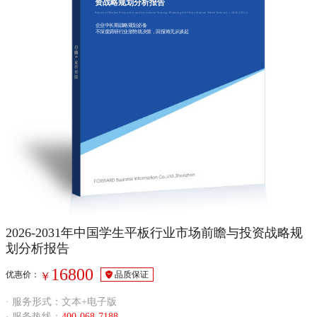
资战略规划分析报告
Report of Market Prospective and Investment Strategy Planning On China Student Tablet Industry（2026-2031）
企业中长期战略规划必备
不深度调研行业形势就决策，回报将无从谈起
2026-2031年中国学生平板行业市场前瞻与投资战略规
划分析报告
16800
优惠价：
品质保证
￥
· 服务形式：文本+电子版
· 服务热线：
400-068-7188