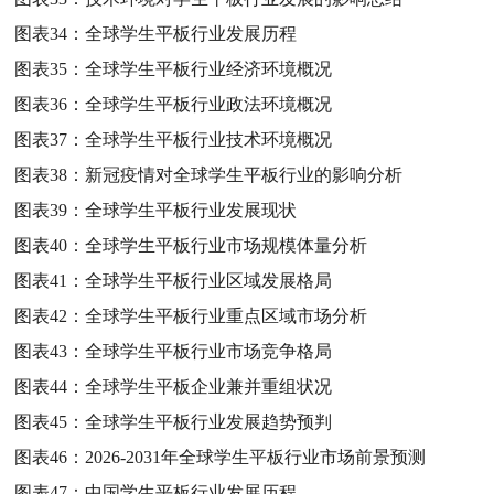
图表34：
全球学生平板行业发展历程
图表35：
全球学生平板行业经济环境概况
图表36：
全球学生平板行业政法环境概况
图表37：
全球学生平板行业技术环境概况
图表38：
新冠疫情对全球学生平板行业的影响分析
图表39：
全球学生平板行业发展现状
图表40：
全球学生平板行业市场规模体量分析
图表41：
全球学生平板行业区域发展格局
图表42：
全球学生平板行业重点区域市场分析
图表43：
全球学生平板行业市场竞争格局
图表44：
全球学生平板企业兼并重组状况
图表45：
全球学生平板行业发展趋势预判
图表46：
2026-2031年全球学生平板行业市场前景预测
图表47：
中国学生平板行业发展历程