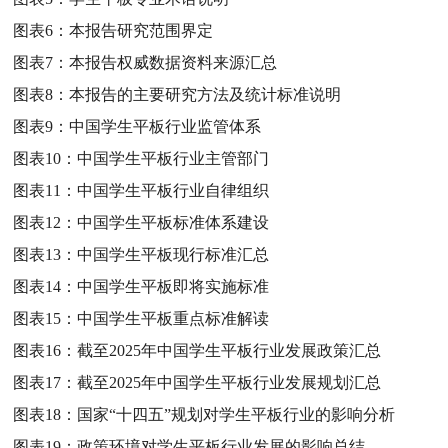
图表6：
本报告研究范围界定
图表7：
本报告权威数据资料来源汇总
图表8：
本报告的主要研究方法及统计标准说明
图表9：
中国学生平板行业监管体系
图表10：
中国学生平板行业主管部门
图表11：
中国学生平板行业自律组织
图表12：
中国学生平板标准体系建设
图表13：
中国学生平板现行标准汇总
图表14：
中国学生平板即将实施标准
图表15：
中国学生平板重点标准解读
图表16：
截至2025年中国学生平板行业发展政策汇总
图表17：
截至2025年中国学生平板行业发展规划汇总
图表18：
国家“十四五”规划对学生平板行业的影响分析
图表19：
政策环境对学生平板行业发展的影响总结