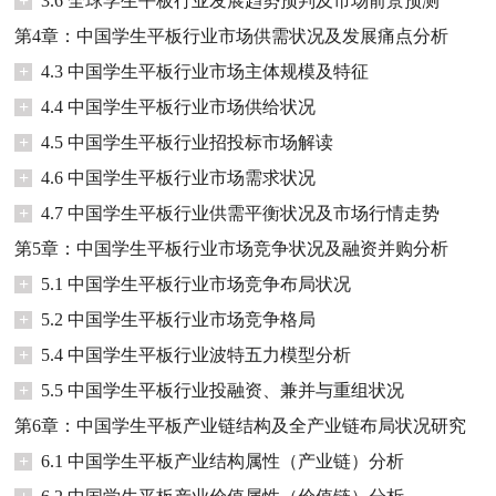
+
3.6 全球学生平板行业发展趋势预判及市场前景预测
第4章：中国学生平板行业市场供需状况及发展痛点分析
+
4.3 中国学生平板行业市场主体规模及特征
+
4.4 中国学生平板行业市场供给状况
+
4.5 中国学生平板行业招投标市场解读
+
4.6 中国学生平板行业市场需求状况
+
4.7 中国学生平板行业供需平衡状况及市场行情走势
第5章：中国学生平板行业市场竞争状况及融资并购分析
+
5.1 中国学生平板行业市场竞争布局状况
+
5.2 中国学生平板行业市场竞争格局
+
5.4 中国学生平板行业波特五力模型分析
+
5.5 中国学生平板行业投融资、兼并与重组状况
第6章：中国学生平板产业链结构及全产业链布局状况研究
+
6.1 中国学生平板产业结构属性（产业链）分析