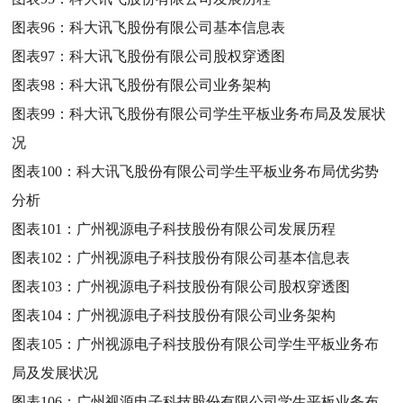
图表96：
科大讯飞股份有限公司基本信息表
图表97：
科大讯飞股份有限公司股权穿透图
图表98：
科大讯飞股份有限公司业务架构
图表99：
科大讯飞股份有限公司学生平板业务布局及发展状
况
图表100：
科大讯飞股份有限公司学生平板业务布局优劣势
分析
图表101：
广州视源电子科技股份有限公司发展历程
图表102：
广州视源电子科技股份有限公司基本信息表
图表103：
广州视源电子科技股份有限公司股权穿透图
图表104：
广州视源电子科技股份有限公司业务架构
图表105：
广州视源电子科技股份有限公司学生平板业务布
局及发展状况
图表106：
广州视源电子科技股份有限公司学生平板业务布