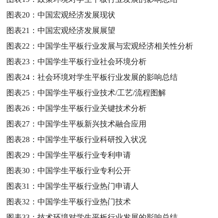
图表20：
中国宏观经济发展现状
图表21：
中国宏观经济发展展望
图表22：
中国学生平板行业发展与宏观经济相关性分析
图表23：
中国学生平板行业社会环境分析
图表24：
社会环境对学生平板行业发展的影响总结
图表25：
中国学生平板行业技术/工艺/流程图解
图表26：
中国学生平板行业关键技术分析
图表27：
中国学生平板新兴技术融合应用
图表28：
中国学生平板行业科研投入状况
图表29：
中国学生平板行业专利申请
图表30：
中国学生平板行业专利公开
图表31：
中国学生平板行业热门申请人
图表32：
中国学生平板行业热门技术
图表33：
技术环境对学生平板行业发展的影响总结