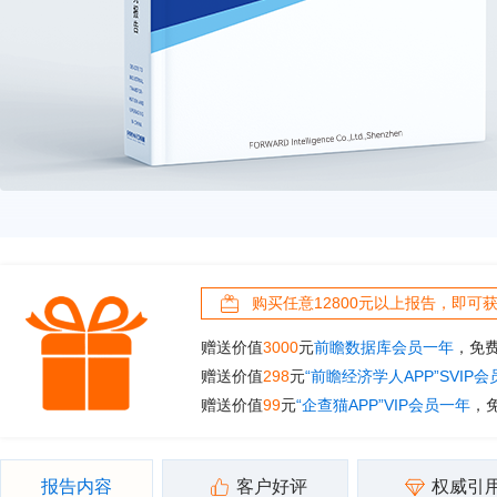
购买任意12800元以上报告，即可
赠送价值
3000
元
前瞻数据库会员一年
，免
赠送价值
298
元
“前瞻经济学人APP”SVIP
赠送价值
99
元
“企查猫APP”VIP会员一年
，
报告内容
客户好评
权威引