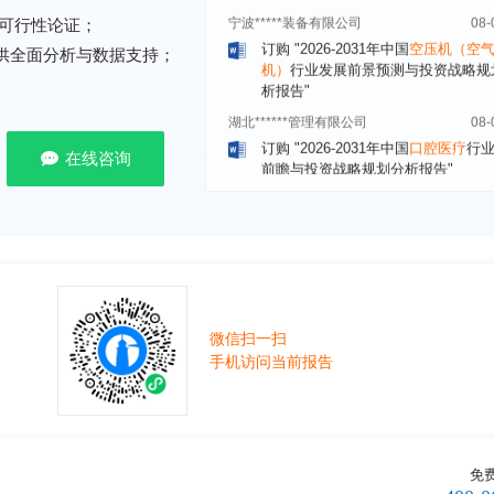
订购
"2026-2031年中国
空压机（空
可行性论证；
机）
行业发展前景预测与投资战略规
析报告"
提供全面分析与数据支持；
湖北******管理有限公司
08-
订购
"2026-2031年中国
口腔医疗
行
前瞻与投资战略规划分析报告"
在线咨询
宁波******股份有限公司
08-
订购
"2026-2031年中国
新能源汽车
控制器
行业市场前瞻与投资战略规划
报告"
广州******集团有限公司
08-
订购
"2026-2031年
广告
行业市场前
资战略规划分析报告"
贵州******化工有限公司
08-
微信扫一扫
手机访问当前报告
订购
"2026-2031年全球及中国
磷酸三
氯丙基）酯（TCPP）
行业发展前景
战略规划分析报告"
上海******能源有限公司
08-
订购
"2026-2031年中国
钠离子电池
免
场前瞻与投资战略规划分析报告"