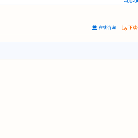
400-0
广州****代理有限公司
08-
订购
"2026-2031年中国
危险化学品
品）物流
行业市场前瞻与投资战略规
析报告"
在线咨询
下载
****个人购买
08-
订购
"2026-2031年中国
机场建设
行
前瞻与投资可行性分析报告"
苏州****（集团）有限公司
08-
订购
"2026-2031年中国
环保
行业发
与投资预测分析报告"
深圳****技术有限公司
08-
订购
"2026-2031年中国
合同物流
行
前瞻与投资战略规划分析报告"
深圳****科技有限公司
08-
订购
"2026-2031年全球及中国
数字
行业发展前景与投资战略规划分析报
****个人购买
08-
订购
"2026-2031年中国
洗发护发
行
前瞻与投资战略规划分析报告"