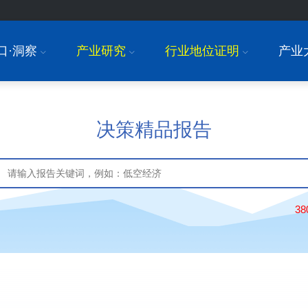
口·洞察
产业研究
行业地位证明
产业
I
I
I
决策精品报告
3