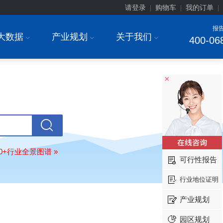
请登录
购物车
我的订单
|
|
|
报
大数据
产业规划
关于我们
I
I
I
400-06
安徽******大学
08-
订购
"2026-2031年中国
生物育种
行
前瞻与投资战略规划分析报告"
×
中国******公司研究院
08-
订购
"2026-2031年中国
超高频RFID
场前瞻与投资战略规划分析报告"
北京市******集团有限公司
08-
订购
"2026-2031年中国
应急通信
行
前景预测与投资战略规划分析报告"
80+行业全景图谱 »
武汉市******中心
08-
可行性报告
订购
"2026-2031年中国
固态电池
行
前瞻与投资战略规划分析报告"
行业地位证明
****（北京）有限公司
08-
产业规划
订购
"2026-2031年中国
广告
行业市
与投资战略规划分析报告"
园区规划