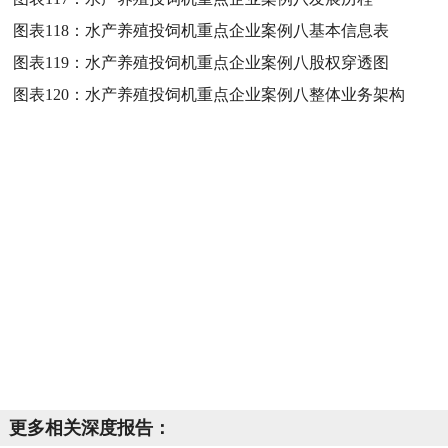
图表118：
水产养殖投饲机重点企业案例八基本信息表
图表119：
水产养殖投饲机重点企业案例八股权穿透图
图表120：
水产养殖投饲机重点企业案例八整体业务架构
更多相关深度报告：