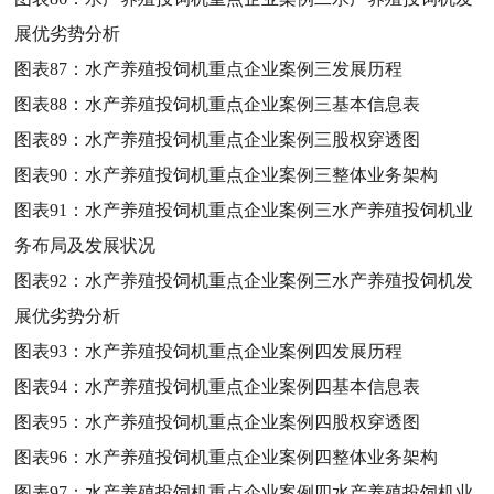
展优劣势分析
图表87：
水产养殖投饲机重点企业案例三发展历程
图表88：
水产养殖投饲机重点企业案例三基本信息表
图表89：
水产养殖投饲机重点企业案例三股权穿透图
图表90：
水产养殖投饲机重点企业案例三整体业务架构
图表91：
水产养殖投饲机重点企业案例三水产养殖投饲机业
务布局及发展状况
图表92：
水产养殖投饲机重点企业案例三水产养殖投饲机发
展优劣势分析
图表93：
水产养殖投饲机重点企业案例四发展历程
图表94：
水产养殖投饲机重点企业案例四基本信息表
图表95：
水产养殖投饲机重点企业案例四股权穿透图
图表96：
水产养殖投饲机重点企业案例四整体业务架构
图表97：
水产养殖投饲机重点企业案例四水产养殖投饲机业