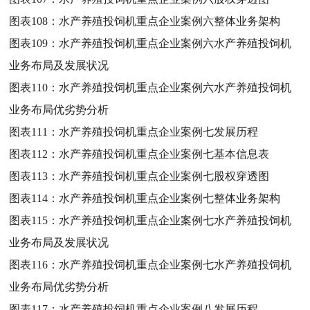
图表108：
水产养殖投饲机重点企业案例六整体业务架构
图表109：
水产养殖投饲机重点企业案例六水产养殖投饲机
业务布局及发展状况
图表110：
水产养殖投饲机重点企业案例六水产养殖投饲机
业务布局优劣势分析
图表111：
水产养殖投饲机重点企业案例七发展历程
图表112：
水产养殖投饲机重点企业案例七基本信息表
图表113：
水产养殖投饲机重点企业案例七股权穿透图
图表114：
水产养殖投饲机重点企业案例七整体业务架构
图表115：
水产养殖投饲机重点企业案例七水产养殖投饲机
业务布局及发展状况
图表116：
水产养殖投饲机重点企业案例七水产养殖投饲机
业务布局优劣势分析
图表117：
水产养殖投饲机重点企业案例八发展历程