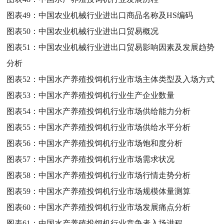
图表49：
中国农业机械行业进出口商品名称及HS编码
图表50：
中国农业机械行业进出口贸易概况
图表51：
中国农业机械行业进出口贸易影响因素及发展趋势
分析
图表52：
中国水产养殖投饲机行业市场主体类型及入场方式
图表53：
中国水产养殖投饲机行业生产企业数量
图表54：
中国水产养殖投饲机行业市场供给能力分析
图表55：
中国水产养殖投饲机行业市场供给水平分析
图表56：
中国水产养殖投饲机行业市场饱和度分析
图表57：
中国水产养殖投饲机行业市场需求状况
图表58：
中国水产养殖投饲机行业市场行情走势分析
图表59：
中国水产养殖投饲机行业市场规模体量测算
图表60：
中国水产养殖投饲机行业市场发展痛点分析
图表61：
中国水产养殖投饲机行业竞争者入场进程