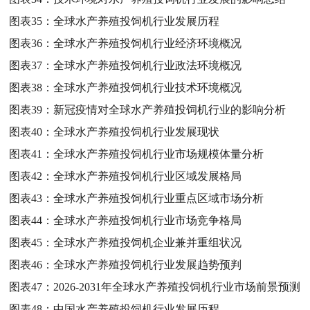
图表35：
全球水产养殖投饲机行业发展历程
图表36：
全球水产养殖投饲机行业经济环境概况
图表37：
全球水产养殖投饲机行业政法环境概况
图表38：
全球水产养殖投饲机行业技术环境概况
图表39：
新冠疫情对全球水产养殖投饲机行业的影响分析
图表40：
全球水产养殖投饲机行业发展现状
图表41：
全球水产养殖投饲机行业市场规模体量分析
图表42：
全球水产养殖投饲机行业区域发展格局
图表43：
全球水产养殖投饲机行业重点区域市场分析
图表44：
全球水产养殖投饲机行业市场竞争格局
图表45：
全球水产养殖投饲机企业兼并重组状况
图表46：
全球水产养殖投饲机行业发展趋势预判
图表47：
2026-2031年全球水产养殖投饲机行业市场前景预测
图表48：
中国水产养殖投饲机行业发展历程