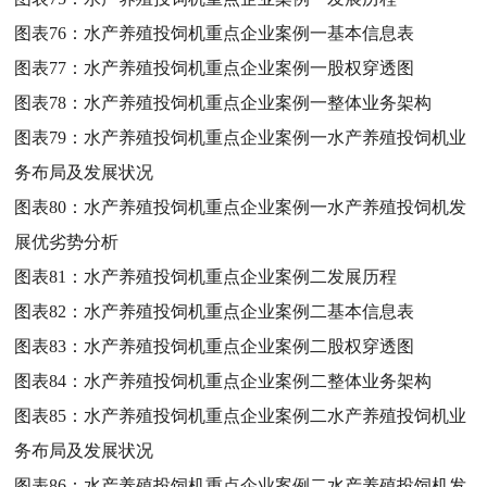
图表76：
水产养殖投饲机重点企业案例一基本信息表
图表77：
水产养殖投饲机重点企业案例一股权穿透图
图表78：
水产养殖投饲机重点企业案例一整体业务架构
图表79：
水产养殖投饲机重点企业案例一水产养殖投饲机业
务布局及发展状况
图表80：
水产养殖投饲机重点企业案例一水产养殖投饲机发
展优劣势分析
图表81：
水产养殖投饲机重点企业案例二发展历程
图表82：
水产养殖投饲机重点企业案例二基本信息表
图表83：
水产养殖投饲机重点企业案例二股权穿透图
图表84：
水产养殖投饲机重点企业案例二整体业务架构
图表85：
水产养殖投饲机重点企业案例二水产养殖投饲机业
务布局及发展状况
图表86：
水产养殖投饲机重点企业案例二水产养殖投饲机发