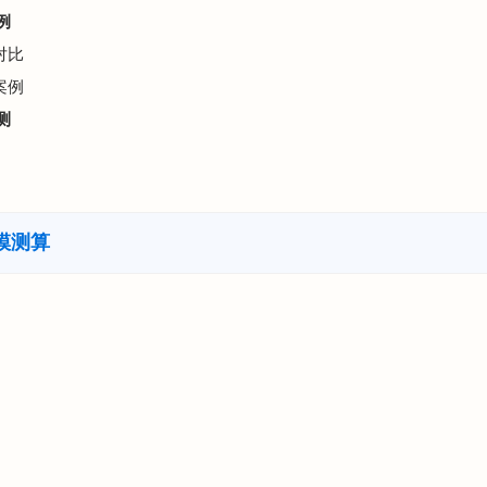
例
对比
案例
测
模测算