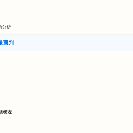
响分析
景预判
组状况