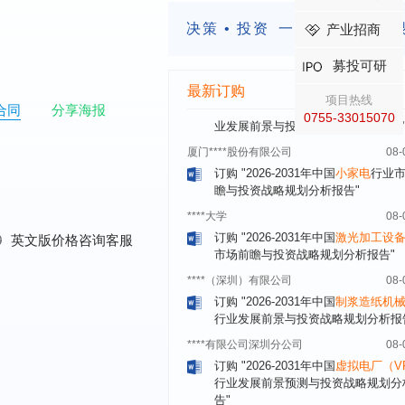
订购
"2026-2031年中国
快递企业
市
分析及企业竞争策略研究报告"
决策 • 投资
一定要有前瞻的
产业招商
浙江****有限公司
08-
募投可研
订购
"2026-2031年全球及中国
隐形
最新订购
业发展前景与投资战略规划分析报告
项目热线
合同
分享海报
0755-33015070
厦门****股份有限公司
08-
订购
"2026-2031年中国
小家电
行业
瞻与投资战略规划分析报告"
****大学
08-
订购
"2026-2031年中国
激光加工设
市场前瞻与投资战略规划分析报告"
0
英文版价格咨询客服
****（深圳）有限公司
08-
订购
"2026-2031年中国
制浆造纸机
行业发展前景与投资战略规划分析报
****有限公司深圳分公司
08-
订购
"2026-2031年中国
虚拟电厂（V
行业发展前景预测与投资战略规划分
告"
杭州****科技有限公司
08-