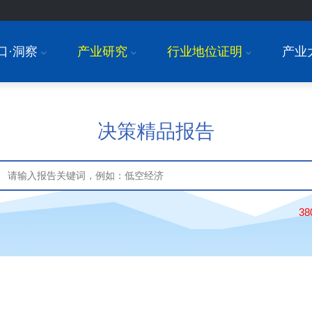
口·洞察
产业研究
行业地位证明
产业
I
I
I
决策精品报告
3