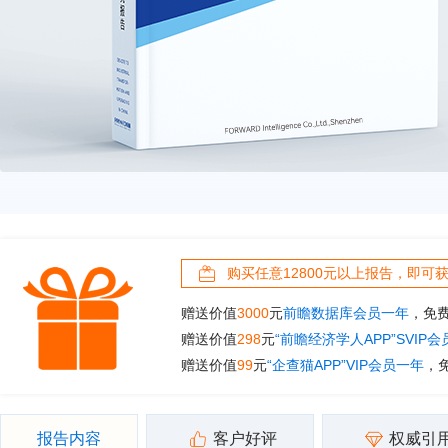
购买任意12800元以上报告，即可
赠送价值
3000
元
前瞻数据库会员一年
，免
赠送价值
298
元
“前瞻经济学人APP”SVIP
赠送价值
99
元
“企查猫APP”VIP会员一年
，
报告内容
客户好评
权威引