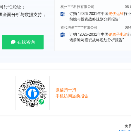
订购
"2026-2031年中国
光伏运维
行
可行性论证；
前瞻与投资战略规划分析报告"
提供全面分析与数据支持；
克拉玛依******有限公司
08-
订购
"2026-2031年中国
钠离子电池
场前瞻与投资战略规划分析报告"
安徽******大学
08-
在线咨询
订购
"2026-2031年中国
生物育种
行
前瞻与投资战略规划分析报告"
中国******公司研究院
08-
订购
"2026-2031年中国
超高频RFID
场前瞻与投资战略规划分析报告"
北京市******集团有限公司
08-
订购
"2026-2031年中国
应急通信
行
微信扫一扫
前景预测与投资战略规划分析报告"
手机访问当前报告
武汉市******中心
08-
订购
"2026-2031年中国
固态电池
行
前瞻与投资战略规划分析报告"
****（北京）有限公司
08-
免
订购
"2026-2031年中国
广告
行业市