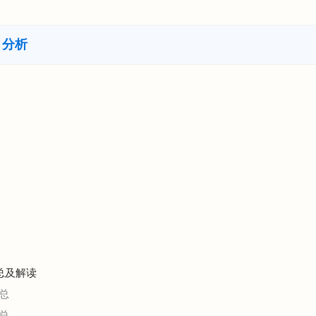
）分析
总及解读
总
总