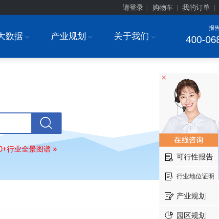
请登录
购物车
我的订单
|
|
|
报
大数据
产业规划
关于我们
I
I
I
400-06
上海******研究院有限公司
08-
×
订购
"2026-2031年中国
土壤修复
行
前瞻与投资战略规划分析报告"
常州******部件有限公司
08-
订购
"2026-2031年中国
新能源汽车
场前瞻与投资战略规划分析报告"
北京******股份有限公司
08-
80+行业全景图谱 »
订购
"2023-2028年中国
女士内衣
行
可行性报告
前瞻与投资战略规划分析报告"
行业地位证明
湖北******饮品股份有限公司
08-
订购
"2026-2031年中国
益生菌产品
产业规划
展前景预测与投资战略规划分析报告
深圳******技术有限公司
08-
园区规划