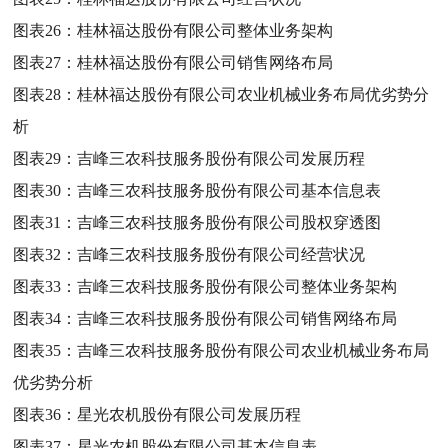
图表26：
桂林福达股份有限公司整体业务架构
图表27：
桂林福达股份有限公司销售网络布局
图表28：
桂林福达股份有限公司农业机械业务布局优劣势分
析
图表29：
吉峰三农科技服务股份有限公司发展历程
图表30：
吉峰三农科技服务股份有限公司基本信息表
图表31：
吉峰三农科技服务股份有限公司股权穿透图
图表32：
吉峰三农科技服务股份有限公司经营状况
图表33：
吉峰三农科技服务股份有限公司整体业务架构
图表34：
吉峰三农科技服务股份有限公司销售网络布局
图表35：
吉峰三农科技服务股份有限公司农业机械业务布局
优劣势分析
图表36：
星光农机股份有限公司发展历程
图表37：
星光农机股份有限公司基本信息表