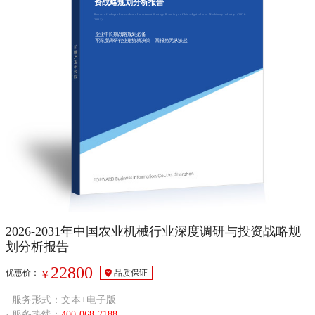
资战略规划分析报告
Report of Indepth Research and Investment Strategy Planning on China Agricultural Machinery Industry（2026-
2031）
企业中长期战略规划必备
不深度调研行业形势就决策，回报将无从谈起
2026-2031年中国农业机械行业深度调研与投资战略规
划分析报告
22800
优惠价：
品质保证
￥
· 服务形式：文本+电子版
· 服务热线：
400-068-7188