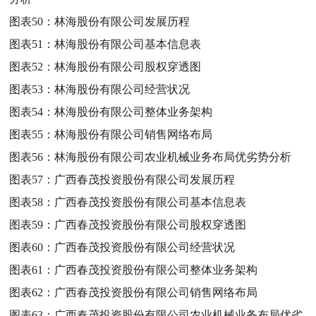
图表50：
林海股份有限公司发展历程
图表51：
林海股份有限公司基本信息表
图表52：
林海股份有限公司股权穿透图
图表53：
林海股份有限公司经营状况
图表54：
林海股份有限公司整体业务架构
图表55：
林海股份有限公司销售网络布局
图表56：
林海股份有限公司农业机械业务布局优劣势分析
图表57：
广西春茂投资股份有限公司发展历程
图表58：
广西春茂投资股份有限公司基本信息表
图表59：
广西春茂投资股份有限公司股权穿透图
图表60：
广西春茂投资股份有限公司经营状况
图表61：
广西春茂投资股份有限公司整体业务架构
图表62：
广西春茂投资股份有限公司销售网络布局
图表63：
广西春茂投资股份有限公司农业机械业务布局优劣