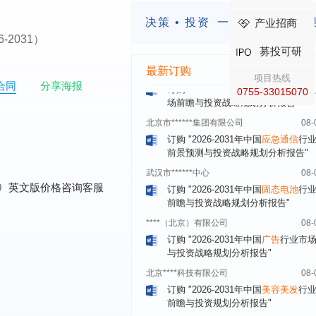
订购
"2026-2031年中国
生物育种
行
决策 • 投资
一定要有前瞻的
产业招商
前瞻与投资战略规划分析报告"
026-2031）
中国******公司研究院
08-
募投可研
订购
"2026-2031年中国
超高频RFID
最新订购
项目热线
场前瞻与投资战略规划分析报告"
合同
分享海报
0755-33015070
北京市******集团有限公司
08-
订购
"2026-2031年中国
应急通信
行
前景预测与投资战略规划分析报告"
武汉市******中心
08-
订购
"2026-2031年中国
固态电池
行
前瞻与投资战略规划分析报告"
0
英文版价格咨询客服
****（北京）有限公司
08-
订购
"2026-2031年中国
广告
行业市
与投资战略规划分析报告"
北京****科技有限公司
08-
订购
"2026-2031年中国
美容美发
行
前瞻与投资规划分析报告"
北京****技术有限公司
08-
订购
"2026-2031年中国
稀有气体
行