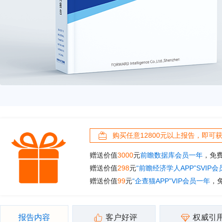
购买任意12800元以上报告，即可
赠送价值
3000
元
前瞻数据库会员一年
，免
赠送价值
298
元
“前瞻经济学人APP”SVIP
赠送价值
99
元
“企查猫APP”VIP会员一年
，
报告内容
客户好评
权威引