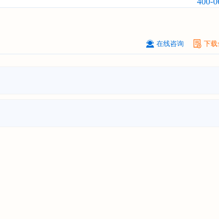
400-0
前瞻与投资战略规划分析报告"
宁波******股份有限公司
08-
订购
"2026-2031年中国
新能源汽车
控制器
行业市场前瞻与投资战略规划
在线咨询
下载
报告"
广州******集团有限公司
08-
订购
"2026-2031年
广告
行业市场前
资战略规划分析报告"
贵州******化工有限公司
08-
订购
"2026-2031年全球及中国
磷酸三
氯丙基）酯（TCPP）
行业发展前景
战略规划分析报告"
上海******能源有限公司
08-
订购
"2026-2031年中国
钠离子电池
场前瞻与投资战略规划分析报告"
广州****代理有限公司
08-
订购
"2026-2031年中国
危险化学品
品）物流
行业市场前瞻与投资战略规
析报告"