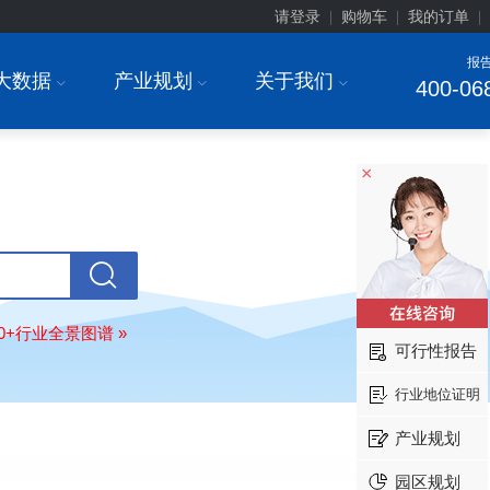
请登录
购物车
我的订单
|
|
|
报
大数据
产业规划
关于我们
I
I
I
400-06
×
80+行业全景图谱 »
可行性报告
行业地位证明
产业规划
园区规划
安徽******大学
08-