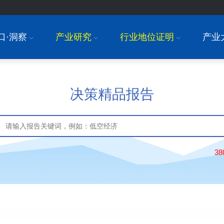
口·洞察
产业研究
行业地位证明
产业
I
I
I
决策精品报告
3