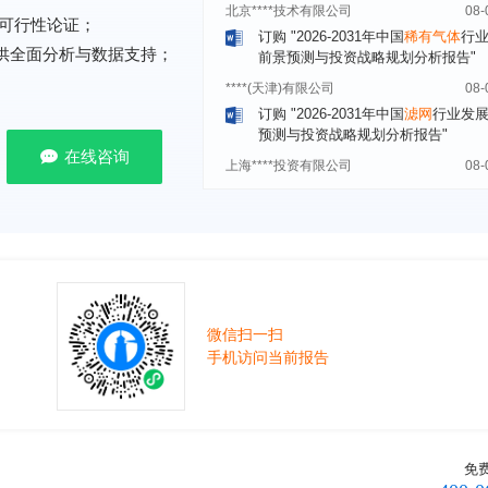
前景预测与投资战略规划分析报告"
可行性论证；
****(天津)有限公司
08-
提供全面分析与数据支持；
订购
"2026-2031年中国
滤网
行业发
预测与投资战略规划分析报告"
上海****投资有限公司
08-
订购
"2026-2031年中国
工业涂料
行
在线咨询
前景预测与投资战略规划分析报告"
上海****科技有限公司
08-
订购
"2026-2031年中国
锂电池
行业
景与投资战略规划分析报告"
***** Hong Kong Co., Ltd.
08-
订购
"2026-2031年中国
汽车后市场
场前瞻与投资战略规划分析报告"
微信扫一扫
手机访问当前报告
宁波*****装备有限公司
08-
订购
"2026-2031年中国
空压机（空
机）
行业发展前景预测与投资战略规
析报告"
湖北******管理有限公司
08-
免
订购
"2026-2031年中国
口腔医疗
行