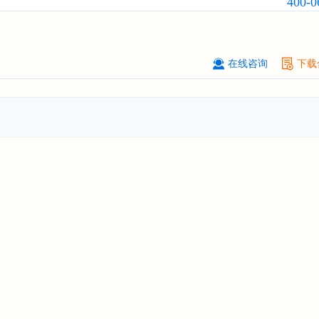
400-0
****大学
08-
订购
"2026-2031年中国
激光加工设
市场前瞻与投资战略规划分析报告"
在线咨询
下载
****（深圳）有限公司
08-
订购
"2026-2031年中国
制浆造纸机
行业发展前景与投资战略规划分析报
****有限公司深圳分公司
08-
订购
"2026-2031年中国
虚拟电厂（V
行业发展前景预测与投资战略规划分
告"
杭州****科技有限公司
08-
订购
"2026-2031年中国
光伏运维
行
前瞻与投资战略规划分析报告"
克拉玛依******有限公司
08-
订购
"2026-2031年中国
钠离子电池
场前瞻与投资战略规划分析报告"
安徽******大学
08-
订购
"2026-2031年中国
生物育种
行
前瞻与投资战略规划分析报告"