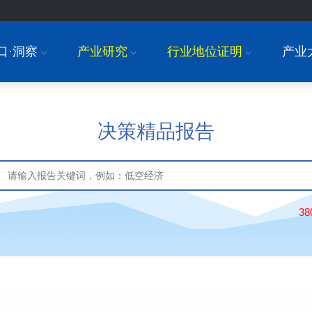
口·洞察
产业研究
行业地位证明
产业
I
I
I
决策精品报告
3