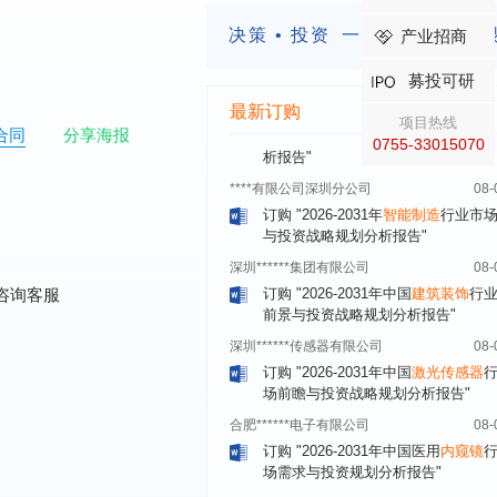
瞻与投资战略规划分析报告"
决策 • 投资
一定要有前瞻的
产业招商
四川省****有限公司
08-
订购
"2026-2031年中国
LCD显示屏
募投可研
显示器）
行业市场前瞻与投资战略规
最新订购
析报告"
项目热线
合同
分享海报
0755-33015070
****有限公司深圳分公司
08-
订购
"2026-2031年
智能制造
行业市
与投资战略规划分析报告"
深圳******集团有限公司
08-
订购
"2026-2031年中国
建筑装饰
行
前景与投资战略规划分析报告"
咨询客服
深圳******传感器有限公司
08-
订购
"2026-2031年中国
激光传感器
场前瞻与投资战略规划分析报告"
合肥******电子有限公司
08-
订购
"2026-2031年中国医用
内窥镜
场需求与投资规划分析报告"
上海******研究院有限公司
08-
订购
"2026-2031年中国
土壤修复
行