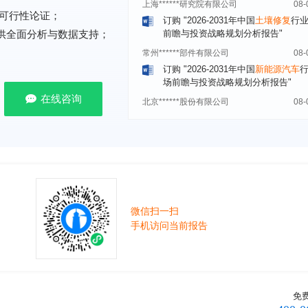
前瞻与投资战略规划分析报告"
可行性论证；
常州******部件有限公司
08-
提供全面分析与数据支持；
订购
"2026-2031年中国
新能源汽车
场前瞻与投资战略规划分析报告"
北京******股份有限公司
08-
订购
"2023-2028年中国
女士内衣
行
在线咨询
前瞻与投资战略规划分析报告"
湖北******饮品股份有限公司
08-
订购
"2026-2031年中国
益生菌产品
展前景预测与投资战略规划分析报告
深圳******技术有限公司
08-
订购
"2026-2031年中国
快递企业
市
分析及企业竞争策略研究报告"
微信扫一扫
浙江****有限公司
08-
手机访问当前报告
订购
"2026-2031年全球及中国
隐形
业发展前景与投资战略规划分析报告
厦门****股份有限公司
08-
订购
"2026-2031年中国
小家电
行业
免
瞻与投资战略规划分析报告"