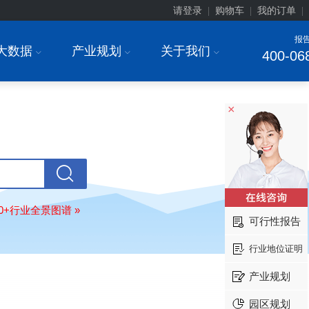
请登录
购物车
我的订单
|
|
|
报
大数据
产业规划
关于我们
I
I
I
400-06
北京******家具股份有限公司
08-
×
订购
"2026-2031年中国
教育家具
行
调研与投资战略规划分析报告"
东莞市******研究院
08-
订购
"2026-2031年中国
干细胞医疗
展前景预测与投资战略规划分析报告
绍兴****科技有限公司
08-
订购
"2026-2031年中国
锂电池正极
80+行业全景图谱 »
可行性报告
业深度调研与投资战略规划分析报告
北京****科技有限公司
08-
行业地位证明
订购
"2026-2031年中国
餐饮连锁
行
模式与发展趋势分析报告"
产业规划
内蒙古****股份有限公司
08-
园区规划
订购
"2026-2031年中国
蒸发器
行业