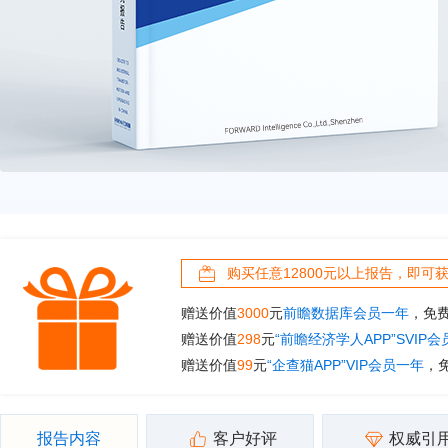
购买任意12800元以上报告，即可
赠送价值
3000
元
前瞻数据库会员一年
，免
赠送价值
298
元
“前瞻经济学人APP”SVIP
赠送价值
99
元
“企查猫APP”VIP会员一年
，
报告内容
客户好评
权威引