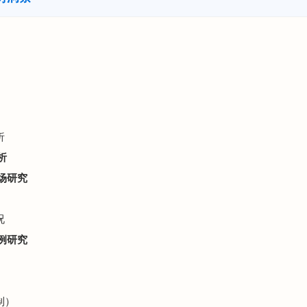
析
析
场研究
况
例研究
制）