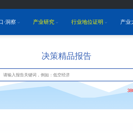
口·洞察
产业研究
行业地位证明
产业
I
I
I
决策精品报告
3