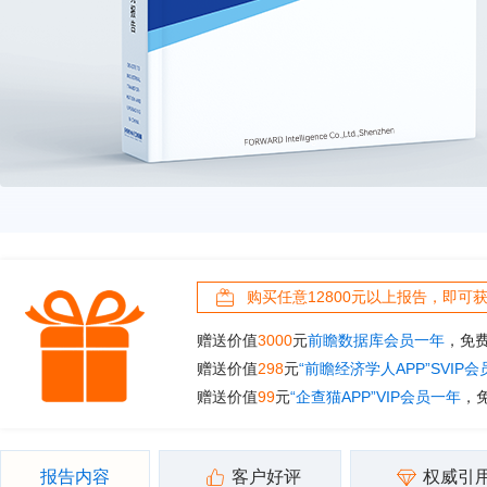
购买任意12800元以上报告，即可
赠送价值
3000
元
前瞻数据库会员一年
，免
赠送价值
298
元
“前瞻经济学人APP”SVIP
赠送价值
99
元
“企查猫APP”VIP会员一年
，
报告内容
客户好评
权威引