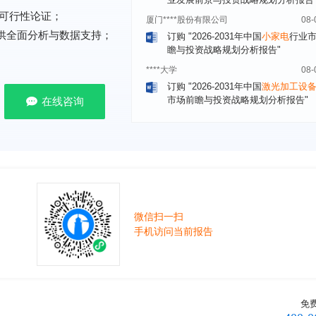
订购
"2026-2031年中国
小家电
行业
可行性论证；
瞻与投资战略规划分析报告"
提供全面分析与数据支持；
****大学
08-
订购
"2026-2031年中国
激光加工设
市场前瞻与投资战略规划分析报告"
****（深圳）有限公司
08-
在线咨询
订购
"2026-2031年中国
制浆造纸机
行业发展前景与投资战略规划分析报
****有限公司深圳分公司
08-
订购
"2026-2031年中国
虚拟电厂（V
行业发展前景预测与投资战略规划分
告"
杭州****科技有限公司
08-
微信扫一扫
订购
"2026-2031年中国
光伏运维
行
手机访问当前报告
前瞻与投资战略规划分析报告"
克拉玛依******有限公司
08-
订购
"2026-2031年中国
钠离子电池
场前瞻与投资战略规划分析报告"
免
安徽******大学
08-