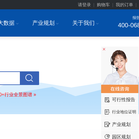
请登录
购物车
我的订单
|
|
|
报
大数据
产业规划
关于我们
I
I
I
400-06
×
80+行业全景图谱 »
可行性报告
行业地位证明
产业规划
园区规划