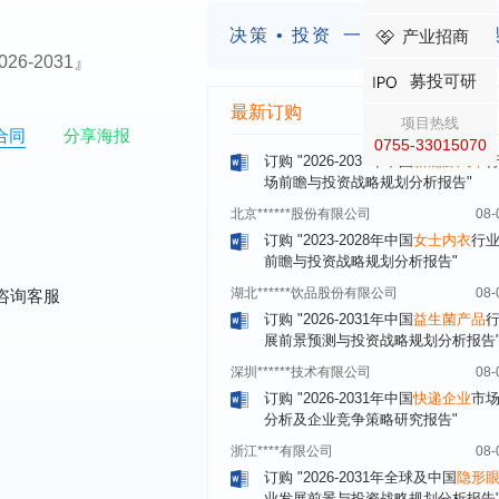
上海******研究院有限公司
08-
决策 • 投资
一定要有前瞻的
产业招商
订购
"2026-2031年中国
土壤修复
行
『2026-2031』
前瞻与投资战略规划分析报告"
募投可研
常州******部件有限公司
08-
最新订购
订购
"2026-2031年中国
新能源汽车
项目热线
合同
分享海报
场前瞻与投资战略规划分析报告"
0755-33015070
北京******股份有限公司
08-
订购
"2023-2028年中国
女士内衣
行
前瞻与投资战略规划分析报告"
湖北******饮品股份有限公司
08-
订购
"2026-2031年中国
益生菌产品
咨询客服
展前景预测与投资战略规划分析报告
深圳******技术有限公司
08-
订购
"2026-2031年中国
快递企业
市
分析及企业竞争策略研究报告"
浙江****有限公司
08-
订购
"2026-2031年全球及中国
隐形
业发展前景与投资战略规划分析报告
厦门****股份有限公司
08-