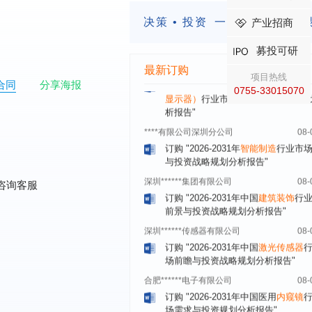
订购
"2026-2031年中国
蒸发器
行业
决策 • 投资
一定要有前瞻的
产业招商
瞻与投资战略规划分析报告"
四川省****有限公司
08-
募投可研
订购
"2026-2031年中国
LCD显示屏
最新订购
显示器）
行业市场前瞻与投资战略规
项目热线
合同
分享海报
析报告"
0755-33015070
****有限公司深圳分公司
08-
订购
"2026-2031年
智能制造
行业市
与投资战略规划分析报告"
深圳******集团有限公司
08-
订购
"2026-2031年中国
建筑装饰
行
咨询客服
前景与投资战略规划分析报告"
深圳******传感器有限公司
08-
订购
"2026-2031年中国
激光传感器
场前瞻与投资战略规划分析报告"
合肥******电子有限公司
08-
订购
"2026-2031年中国医用
内窥镜
场需求与投资规划分析报告"
上海******研究院有限公司
08-