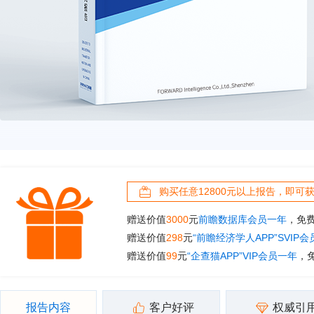
购买任意12800元以上报告，即可
赠送价值
3000
元
前瞻数据库会员一年
，免
赠送价值
298
元
“前瞻经济学人APP”SVIP
赠送价值
99
元
“企查猫APP”VIP会员一年
，
报告内容
客户好评
权威引