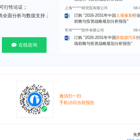
订购
"2026-2031年中国
土壤修复
行
可行性论证；
前瞻与投资战略规划分析报告"
提供全面分析与数据支持；
常州******部件有限公司
08-
订购
"2026-2031年中国
新能源汽车
场前瞻与投资战略规划分析报告"
北京******股份有限公司
08-
在线咨询
订购
"2023-2028年中国
女士内衣
行
前瞻与投资战略规划分析报告"
湖北******饮品股份有限公司
08-
订购
"2026-2031年中国
益生菌产品
展前景预测与投资战略规划分析报告
深圳******技术有限公司
08-
订购
"2026-2031年中国
快递企业
市
微信扫一扫
分析及企业竞争策略研究报告"
手机访问当前报告
浙江****有限公司
08-
订购
"2026-2031年全球及中国
隐形
业发展前景与投资战略规划分析报告
厦门****股份有限公司
08-
免
订购
"2026-2031年中国
小家电
行业