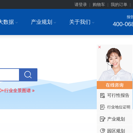
请登录
购物车
我的订单
|
|
|
报
大数据
产业规划
关于我们
I
I
I
400-06
×
北京******家具股份有限公司
08-
订购
"2026-2031年中国
教育家具
行
调研与投资战略规划分析报告"
东莞市******研究院
08-
订购
"2026-2031年中国
干细胞医疗
展前景预测与投资战略规划分析报告
绍兴****科技有限公司
08-
80+行业全景图谱 »
可行性报告
订购
"2026-2031年中国
锂电池正极
业深度调研与投资战略规划分析报告
行业地位证明
北京****科技有限公司
08-
订购
"2026-2031年中国
餐饮连锁
行
产业规划
模式与发展趋势分析报告"
园区规划
内蒙古****股份有限公司
08-