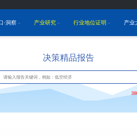
口·洞察
产业研究
行业地位证明
产业
I
I
I
决策精品报告
3