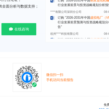
****有限公司深圳分公司
08-
提供全面分析与数据支持；
订购
"2026-2031年中国
虚拟电厂（V
行业发展前景预测与投资战略规划分
告"
杭州****科技有限公司
08-
在线咨询
订购
"2026-2031年中国
光伏运维
行
前瞻与投资战略规划分析报告"
克拉玛依******有限公司
08-
订购
"2026-2031年中国
钠离子电池
场前瞻与投资战略规划分析报告"
安徽******大学
08-
订购
"2026-2031年中国
生物育种
行
前瞻与投资战略规划分析报告"
微信扫一扫
中国******公司研究院
08-
手机访问当前报告
订购
"2026-2031年中国
超高频RFID
场前瞻与投资战略规划分析报告"
北京市******集团有限公司
08-
订购
"2026-2031年中国
应急通信
行
前景预测与投资战略规划分析报告"
免