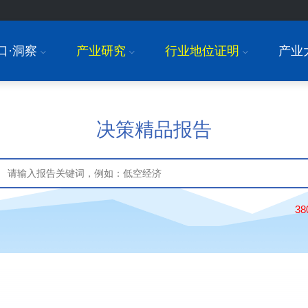
口·洞察
产业研究
行业地位证明
产业
I
I
I
决策精品报告
3