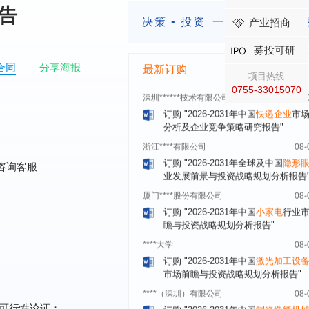
前瞻与投资战略规划分析报告"
报告
决策 • 投资
一定要有前瞻的
产业招商
湖北******饮品股份有限公司
08-
订购
"2026-2031年中国
益生菌产品
募投可研
展前景预测与投资战略规划分析报告
合同
分享海报
最新订购
深圳******技术有限公司
08-
项目热线
订购
"2026-2031年中国
快递企业
市
0755-33015070
分析及企业竞争策略研究报告"
浙江****有限公司
08-
订购
"2026-2031年全球及中国
隐形
业发展前景与投资战略规划分析报告
咨询客服
厦门****股份有限公司
08-
订购
"2026-2031年中国
小家电
行业
瞻与投资战略规划分析报告"
****大学
08-
订购
"2026-2031年中国
激光加工设
市场前瞻与投资战略规划分析报告"
****（深圳）有限公司
08-
订购
"2026-2031年中国
制浆造纸机
行业发展前景与投资战略规划分析报
可行性论证；