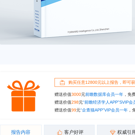
购买任意12800元以上报告，即可
赠送价值
3000
元
前瞻数据库会员一年
，免
赠送价值
298
元
“前瞻经济学人APP”SVIP
赠送价值
99
元
“企查猫APP”VIP会员一年
，
报告内容
客户好评
权威引