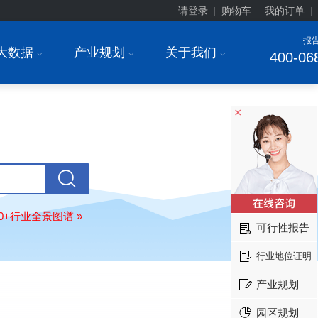
请登录
购物车
我的订单
|
|
|
报
大数据
产业规划
关于我们
I
I
I
400-06
×
上海******研究院有限公司
08-
订购
"2026-2031年中国
土壤修复
行
80+行业全景图谱 »
前瞻与投资战略规划分析报告"
可行性报告
常州******部件有限公司
08-
行业地位证明
订购
"2026-2031年中国
新能源汽车
场前瞻与投资战略规划分析报告"
产业规划
北京******股份有限公司
08-
订购
"2023-2028年中国
女士内衣
行
园区规划