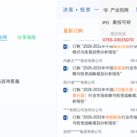
绍兴****科技有限公司
08-
决策 • 投资
一定要有前瞻的
产业招商
订购
"2026-2031年中国
锂电池正极
业深度调研与投资战略规划分析报告
募投可研
北京****科技有限公司
08-
最新订购
项目热线
订购
"2026-2031年中国
餐饮连锁
行
合同
分享海报
0755-33015070
模式与发展趋势分析报告"
内蒙古****股份有限公司
08-
订购
"2026-2031年中国
蒸发器
行业
瞻与投资战略规划分析报告"
四川省****有限公司
08-
订购
"2026-2031年中国
LCD显示屏
格咨询客服
显示器）
行业市场前瞻与投资战略规
析报告"
****有限公司深圳分公司
08-
订购
"2026-2031年
智能制造
行业市
与投资战略规划分析报告"
深圳******集团有限公司
08-
订购
"2026-2031年中国
建筑装饰
行
前景与投资战略规划分析报告"