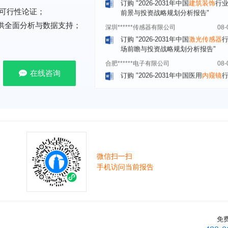
深圳******传感器有限公司
08-
可行性论证；
订购
"2026-2031年中国
激光传感器
提供全面分析与数据支持；
场前瞻与投资战略规划分析报告"
合肥******电子有限公司
08-
订购
"2026-2031年中国医用
内窥镜
场需求与投资规划分析报告"
在线咨询
上海******研究院有限公司
08-
订购
"2026-2031年中国
土壤修复
行
前瞻与投资战略规划分析报告"
常州******部件有限公司
08-
订购
"2026-2031年中国
新能源汽车
场前瞻与投资战略规划分析报告"
北京******股份有限公司
08-
微信扫一扫
订购
"2023-2028年中国
女士内衣
行
手机访问当前报告
前瞻与投资战略规划分析报告"
湖北******饮品股份有限公司
08-
订购
"2026-2031年中国
益生菌产品
展前景预测与投资战略规划分析报告
免
深圳******技术有限公司
08-