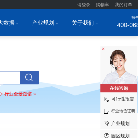
请登录
购物车
我的订单
|
|
|
报
大数据
产业规划
关于我们
I
I
I
400-06
×
80+行业全景图谱 »
可行性报告
北京******家具股份有限公司
08-
订购
"2026-2031年中国
教育家具
行
行业地位证明
调研与投资战略规划分析报告"
东莞市******研究院
08-
产业规划
订购
"2026-2031年中国
干细胞医疗
园区规划
展前景预测与投资战略规划分析报告