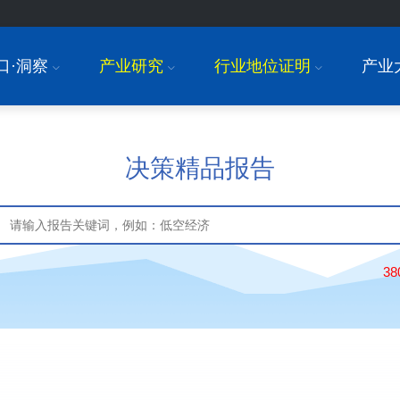
口·洞察
产业研究
行业地位证明
产业
I
I
I
决策精品报告
3