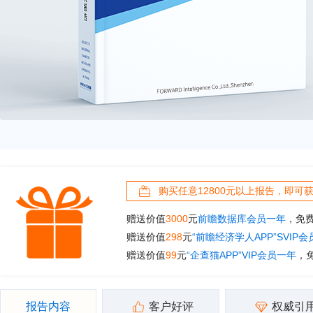
购买任意12800元以上报告，即可
赠送价值
3000
元
前瞻数据库会员一年
，免
赠送价值
298
元
“前瞻经济学人APP”SVIP
赠送价值
99
元
“企查猫APP”VIP会员一年
，
报告内容
客户好评
权威引