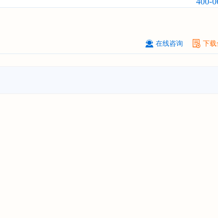
400-0
广州****代理有限公司
08-
订购
"2026-2031年中国
危险化学品
品）物流
行业市场前瞻与投资战略规
析报告"
在线咨询
下载
****个人购买
08-
订购
"2026-2031年中国
机场建设
行
前瞻与投资可行性分析报告"
苏州****（集团）有限公司
08-
订购
"2026-2031年中国
环保
行业发
与投资预测分析报告"
深圳****技术有限公司
08-
订购
"2026-2031年中国
合同物流
行
前瞻与投资战略规划分析报告"
深圳****科技有限公司
08-
订购
"2026-2031年全球及中国
数字
行业发展前景与投资战略规划分析报
****个人购买
08-
订购
"2026-2031年中国
洗发护发
行
前瞻与投资战略规划分析报告"