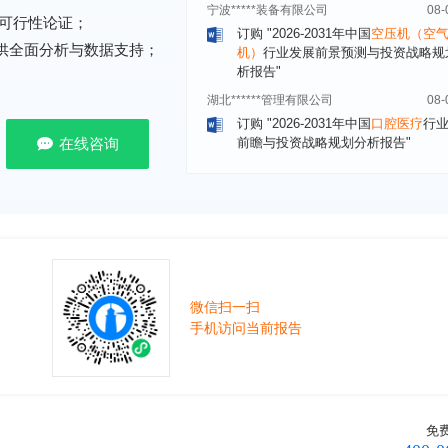
机）
行业发展前景预测与投资战略规
可行性论证；
析报告"
提供全面分析与数据支持；
湖北******管理有限公司
08-
订购
"2026-2031年中国
口腔医疗
行
前瞻与投资战略规划分析报告"
宁波******股份有限公司
08-
在线咨询
订购
"2026-2031年中国
新能源汽车
控制器
行业市场前瞻与投资战略规划
报告"
广州******集团有限公司
08-
订购
"2026-2031年
广告
行业市场前
资战略规划分析报告"
贵州******化工有限公司
08-
微信扫一扫
订购
"2026-2031年全球及中国
磷酸三
手机访问当前报告
氯丙基）酯（TCPP）
行业发展前景
战略规划分析报告"
上海******能源有限公司
08-
订购
"2026-2031年中国
钠离子电池
场前瞻与投资战略规划分析报告"
免