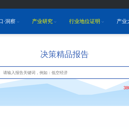
口·洞察
产业研究
行业地位证明
产业
I
I
I
决策精品报告
3