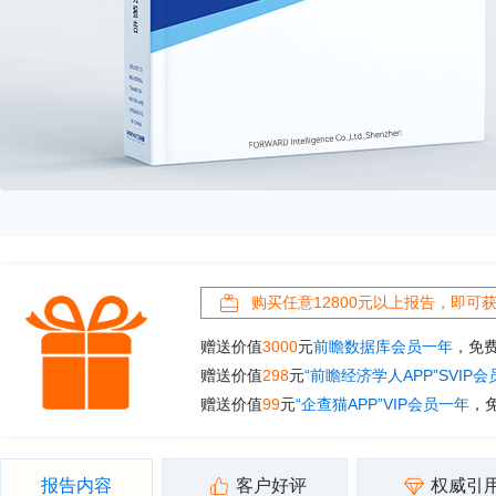
购买任意12800元以上报告，即可
赠送价值
3000
元
前瞻数据库会员一年
，免
赠送价值
298
元
“前瞻经济学人APP”SVIP
赠送价值
99
元
“企查猫APP”VIP会员一年
，
报告内容
客户好评
权威引