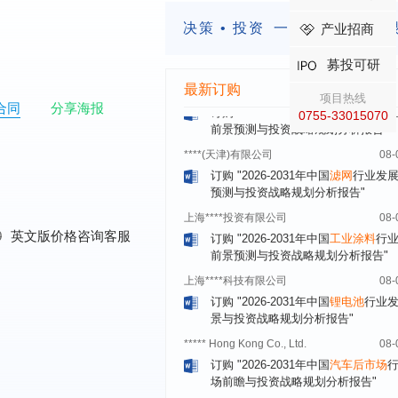
订购
"2026-2031年中国
美容美发
行
决策 • 投资
一定要有前瞻的
产业招商
前瞻与投资规划分析报告"
北京****技术有限公司
08-
募投可研
订购
"2026-2031年中国
稀有气体
行
最新订购
前景预测与投资战略规划分析报告"
项目热线
合同
分享海报
0755-33015070
****(天津)有限公司
08-
订购
"2026-2031年中国
滤网
行业发
预测与投资战略规划分析报告"
上海****投资有限公司
08-
订购
"2026-2031年中国
工业涂料
行
前景预测与投资战略规划分析报告"
0
英文版价格咨询客服
上海****科技有限公司
08-
订购
"2026-2031年中国
锂电池
行业
景与投资战略规划分析报告"
***** Hong Kong Co., Ltd.
08-
订购
"2026-2031年中国
汽车后市场
场前瞻与投资战略规划分析报告"
宁波*****装备有限公司
08-
订购
"2026-2031年中国
空压机（空