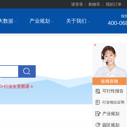
请登录
购物车
我的订单
|
|
|
报
大数据
产业规划
关于我们
I
I
I
400-06
安徽******大学
08-
订购
"2026-2031年中国
生物育种
行
前瞻与投资战略规划分析报告"
×
中国******公司研究院
08-
订购
"2026-2031年中国
超高频RFID
场前瞻与投资战略规划分析报告"
北京市******集团有限公司
08-
订购
"2026-2031年中国
应急通信
行
前景预测与投资战略规划分析报告"
武汉市******中心
08-
80+行业全景图谱 »
可行性报告
订购
"2026-2031年中国
固态电池
行
前瞻与投资战略规划分析报告"
行业地位证明
****（北京）有限公司
08-
订购
"2026-2031年中国
广告
行业市
产业规划
与投资战略规划分析报告"
园区规划
北京****科技有限公司
08-