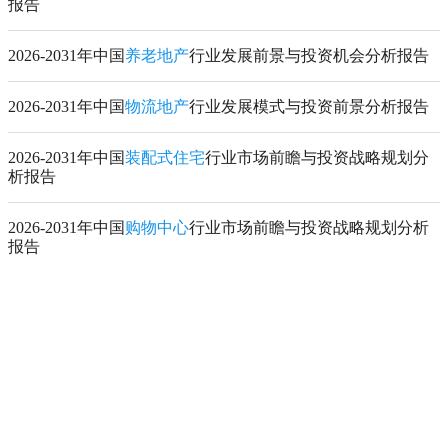
报告
2026-2031年中国
养老地产
行业发展前景与投资机会分析报告
2026-2031年中国
物流地产
行业发展模式与投资前景分析报告
2026-2031年中国
装配式住宅
行业市场前瞻与投资战略规划分
析报告
2026-2031年中国
购物中心
行业市场前瞻与投资战略规划分析
报告