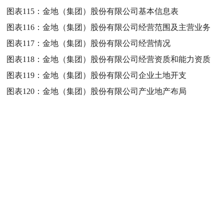
图表115：
金地（集团）股份有限公司基本信息表
图表116：
金地（集团）股份有限公司经营范围及主营业务
图表117：
金地（集团）股份有限公司经营情况
图表118：
金地（集团）股份有限公司经营资质和能力资质
图表119：
金地（集团）股份有限公司企业土地开支
图表120：
金地（集团）股份有限公司产业地产布局