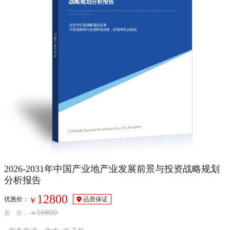
战略规划分析报告
Report of Development Prospect Prediction and Investment Strategy Planning on China Industrial Real Estate
Industry（2026-2031）
企业中长期战略规划必备
不深度调研行业形势就决策，回报将无从谈起
2026-2031年中国产业地产业发展前景与投资战略规划
分析报告
12800
优惠价：
品质保证
￥
16800
原 价：
￥