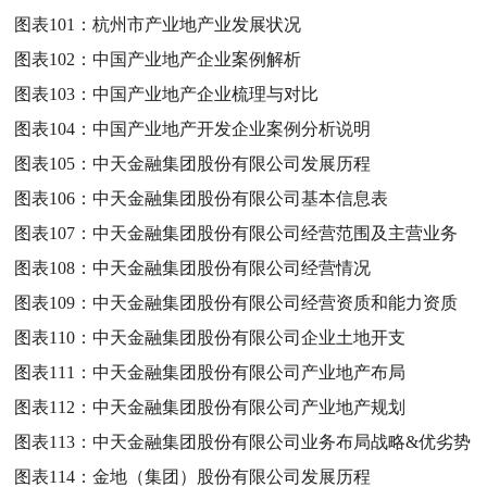
图表101：
杭州市产业地产业发展状况
图表102：
中国产业地产企业案例解析
图表103：
中国产业地产企业梳理与对比
图表104：
中国产业地产开发企业案例分析说明
图表105：
中天金融集团股份有限公司发展历程
图表106：
中天金融集团股份有限公司基本信息表
图表107：
中天金融集团股份有限公司经营范围及主营业务
图表108：
中天金融集团股份有限公司经营情况
图表109：
中天金融集团股份有限公司经营资质和能力资质
图表110：
中天金融集团股份有限公司企业土地开支
图表111：
中天金融集团股份有限公司产业地产布局
图表112：
中天金融集团股份有限公司产业地产规划
图表113：
中天金融集团股份有限公司业务布局战略&优劣势
图表114：
金地（集团）股份有限公司发展历程