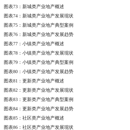
图表73：
新城类产业地产概述
图表74：
新城类产业地产发展现状
图表75：
新城类产业地产典型案例
图表76：
新城类产业地产发展趋势
图表77：
小镇类产业地产概述
图表78：
小镇类产业地产发展现状
图表79：
小镇类产业地产典型案例
图表80：
小镇类产业地产发展趋势
图表81：
更新类产业地产概述
图表82：
更新类产业地产发展现状
图表83：
更新类产业地产典型案例
图表84：
更新类产业地产发展趋势
图表85：
社区类产业地产概述
图表86：
社区类产业地产发展现状