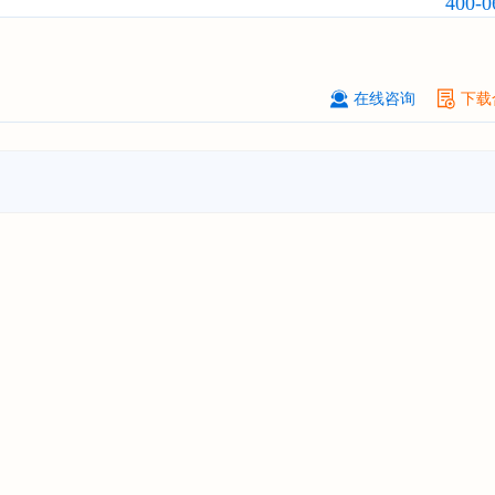
400-0
业发展前景与投资战略规划分析报告
厦门****股份有限公司
08-
订购
"2026-2031年中国
小家电
行业
瞻与投资战略规划分析报告"
在线咨询
下载
****大学
08-
订购
"2026-2031年中国
激光加工设
市场前瞻与投资战略规划分析报告"
****（深圳）有限公司
08-
订购
"2026-2031年中国
制浆造纸机
行业发展前景与投资战略规划分析报
****有限公司深圳分公司
08-
订购
"2026-2031年中国
虚拟电厂（V
行业发展前景预测与投资战略规划分
告"
杭州****科技有限公司
08-
订购
"2026-2031年中国
光伏运维
行
前瞻与投资战略规划分析报告"
克拉玛依******有限公司
08-
订购
"2026-2031年中国
钠离子电池