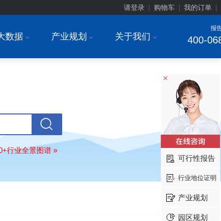
请登录
购物车
我的订单
|
|
|
报
大数据
产业规划
关于我们
I
I
I
400-06
×
北京******家具股份有限公司
08-
订购
"2026-2031年中国
教育家具
行
调研与投资战略规划分析报告"
东莞市******研究院
08-
80+行业全景图谱 »
可行性报告
订购
"2026-2031年中国
干细胞医疗
展前景预测与投资战略规划分析报告
行业地位证明
绍兴****科技有限公司
08-
订购
"2026-2031年中国
锂电池正极
产业规划
业深度调研与投资战略规划分析报告
园区规划
北京****科技有限公司
08-