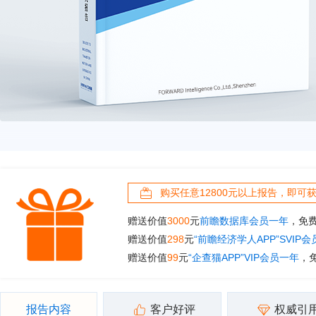
购买任意12800元以上报告，即可
赠送价值
3000
元
前瞻数据库会员一年
，免
赠送价值
298
元
“前瞻经济学人APP”SVIP
赠送价值
99
元
“企查猫APP”VIP会员一年
，
报告内容
客户好评
权威引