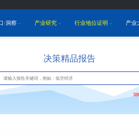
口·洞察
产业研究
行业地位证明
产业
I
I
I
决策精品报告
3