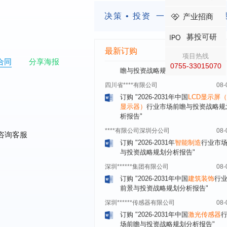
订购
"2026-2031年中国
餐饮连锁
行
决策 • 投资
一定要有前瞻的
产业招商
模式与发展趋势分析报告"
内蒙古****股份有限公司
08-
募投可研
订购
"2026-2031年中国
蒸发器
行业
最新订购
瞻与投资战略规划分析报告"
项目热线
合同
分享海报
0755-33015070
四川省****有限公司
08-
订购
"2026-2031年中国
LCD显示屏
显示器）
行业市场前瞻与投资战略规
析报告"
****有限公司深圳分公司
08-
订购
"2026-2031年
智能制造
行业市
咨询客服
与投资战略规划分析报告"
深圳******集团有限公司
08-
订购
"2026-2031年中国
建筑装饰
行
前景与投资战略规划分析报告"
深圳******传感器有限公司
08-
订购
"2026-2031年中国
激光传感器
场前瞻与投资战略规划分析报告"
合肥******电子有限公司
08-