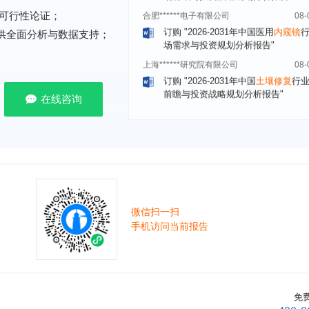
订购
"2026-2031年中国医用
内窥镜
可行性论证；
场需求与投资规划分析报告"
提供全面分析与数据支持；
上海******研究院有限公司
08-
订购
"2026-2031年中国
土壤修复
行
前瞻与投资战略规划分析报告"
常州******部件有限公司
08-
在线咨询
订购
"2026-2031年中国
新能源汽车
场前瞻与投资战略规划分析报告"
北京******股份有限公司
08-
订购
"2023-2028年中国
女士内衣
行
前瞻与投资战略规划分析报告"
湖北******饮品股份有限公司
08-
订购
"2026-2031年中国
益生菌产品
微信扫一扫
展前景预测与投资战略规划分析报告
手机访问当前报告
深圳******技术有限公司
08-
订购
"2026-2031年中国
快递企业
市
分析及企业竞争策略研究报告"
浙江****有限公司
08-
免
订购
"2026-2031年全球及中国
隐形