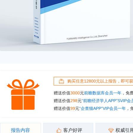
购买任意12800元以上报告，即可
赠送价值
3000
元
前瞻数据库会员一年
，免
赠送价值
298
元
“前瞻经济学人APP”SVIP
赠送价值
99
元
“企查猫APP”VIP会员一年
，
报告内容
客户好评
权威引