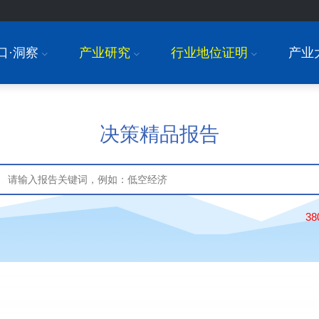
口·洞察
产业研究
行业地位证明
产业
I
I
I
决策精品报告
3