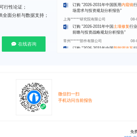
可行性论证；
上海******研究院有限公司
08-
提供全面分析与数据支持；
订购
"2026-2031年中国
土壤修复
行
前瞻与投资战略规划分析报告"
常州******部件有限公司
08-
订购
"2026-2031年中国
新能源汽车
场前瞻与投资战略规划分析报告"
在线咨询
北京******股份有限公司
08-
订购
"2023-2028年中国
女士内衣
行
前瞻与投资战略规划分析报告"
湖北******饮品股份有限公司
08-
订购
"2026-2031年中国
益生菌产品
展前景预测与投资战略规划分析报告
微信扫一扫
深圳******技术有限公司
08-
手机访问当前报告
订购
"2026-2031年中国
快递企业
市
分析及企业竞争策略研究报告"
浙江****有限公司
08-
订购
"2026-2031年全球及中国
隐形
业发展前景与投资战略规划分析报告
免