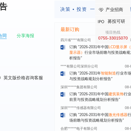
模式与发展趋势分析报告"
报告
决策 • 投资
一定要有前瞻的
内蒙古****股份有限公司
08-
产业招商
订购
"2026-2031年中国
蒸发器
行业
募投可研
瞻与投资战略规划分析报告"
最新订购
四川省****有限公司
08-
项目热线
合同
分享海报
订购
"2026-2031年中国
LCD显示屏
0755-33015070
显示器）
行业市场前瞻与投资战略规
析报告"
****有限公司深圳分公司
08-
订购
"2026-2031年
智能制造
行业市
与投资战略规划分析报告"
深圳******集团有限公司
08-
0
英文版价格咨询客服
订购
"2026-2031年中国
建筑装饰
行
前景与投资战略规划分析报告"
深圳******传感器有限公司
08-
订购
"2026-2031年中国
激光传感器
场前瞻与投资战略规划分析报告"
合肥******电子有限公司
08-
订购
"2026-2031年中国医用
内窥镜
场需求与投资规划分析报告"