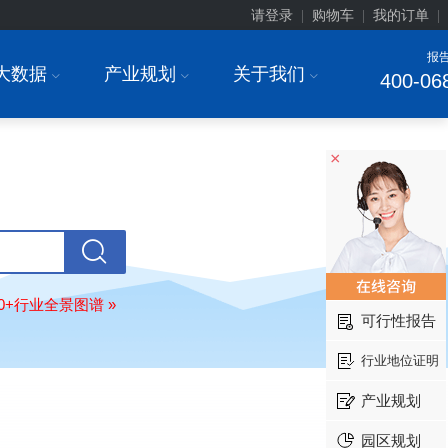
请登录
购物车
我的订单
|
|
|
报
大数据
产业规划
关于我们
I
I
I
400-06
×
北京******家具股份有限公司
08-
订购
"2026-2031年中国
教育家具
行
调研与投资战略规划分析报告"
东莞市******研究院
08-
订购
"2026-2031年中国
干细胞医疗
80+行业全景图谱 »
展前景预测与投资战略规划分析报告
可行性报告
绍兴****科技有限公司
08-
订购
"2026-2031年中国
锂电池正极
行业地位证明
业深度调研与投资战略规划分析报告
产业规划
北京****科技有限公司
08-
订购
"2026-2031年中国
餐饮连锁
行
园区规划