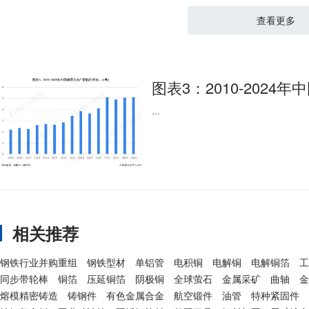
查看更多
图表3：2010-2024年
...
相关推荐
钢铁行业并购重组
钢铁型材
单铝管
电积铜
电解铜
电解铜箔
工
同步带轮棒
铜箔
压延铜箔
阴极铜
全球萤石
金属采矿
曲轴
金
熔模精密铸造
铸钢件
有色金属合金
航空锻件
油管
特种紧固件