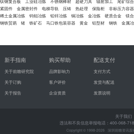
钛钢复合板
工业硅冶炼
不锈钢棒材
超硬刀具
辐射加工
尾矿综合
紧固件
金属密封件
电梯导轨
压铸
热处理
保险柜
非标压力容器
稀土金属冶炼
钨钼冶炼
铅锌冶炼
铜冶炼
金冶炼
硬质合金
镁合
钢铁贸易
锗
铁矿石
马口铁包装容器
黄金
铝型材
钢铁
金属冶
新手指南
购买帮助
配送支付
关于前瞻研究院
品牌影响力
支付方式
关于订购
客户评价
发货与配送
关于报告
企业资质
发票说明
关于我们
违法和不良信息举报电话：400-068-7188
Copyright © 1998-2026
深圳前瞻资讯股